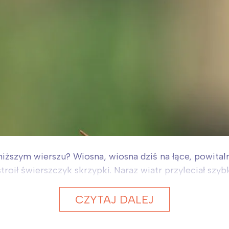
iższym wierszu? Wiosna, wiosna dziś na łące, powital
oił świerszczyk skrzypki. Naraz wiatr przyleciał szyb
CZYTAJ DALEJ