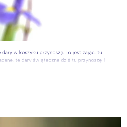
dary w koszyku przynoszę. To jest zając, tu
dane, te dary świąteczne dziś tu przynoszę. I