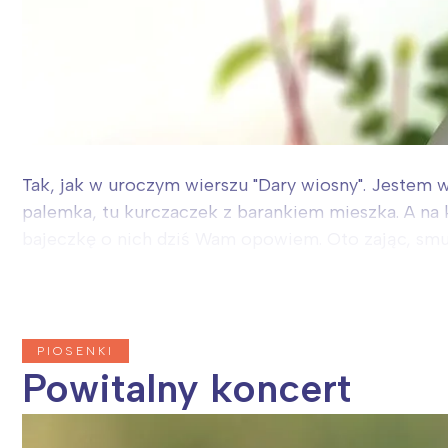
Tak, jak w uroczym wierszu "Dary wiosny". Jestem w
palemka, tu kurczaczek z barankiem mieszka. A na ko
bajeczkę o nich dziś Wam opowiem. Oto zając, smut
PIOSENKI
Powitalny koncert