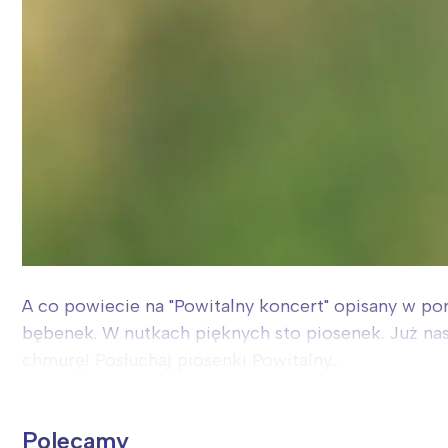
A co powiecie na "Powitalny koncert" opisany w pon
bębenek. W nutkach pięknych sto piosenek. Już nastr
chmurę! Posłuchaj piosenki Powitalny...
Polecamy