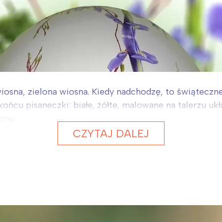
iosna, zielona wiosna. Kiedy nadchodzę, to świąteczne 
ńcu pisaneczki: białe, żółte, malowane na talerzu ukła
ny...
CZYTAJ DALEJ