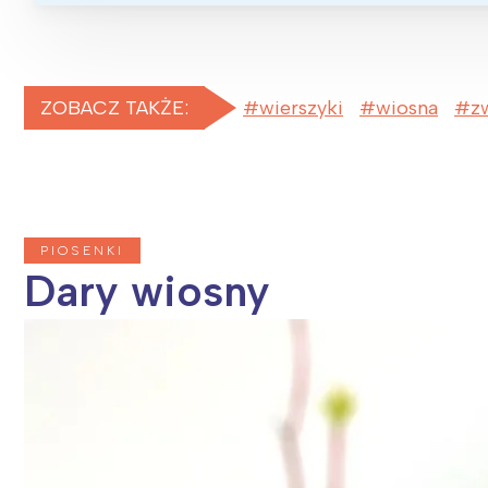
T
P
W
ZOBACZ TAKŻE:
wierszyki
wiosna
z
PIOSENKI
Dary wiosny