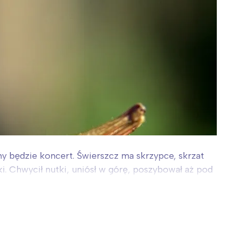
ny będzie koncert. Świerszcz ma skrzypce, skrzat
ki. Chwycił nutki, uniósł w górę, poszybował aż pod