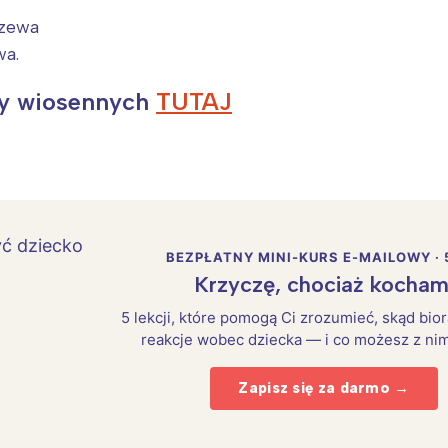
rzewa
wa.
zy wiosennych
TUTAJ
BEZPŁATNY MINI-KURS E-MAILOWY · 
Krzyczę, chociaż kocham
5 lekcji, które pomogą Ci zrozumieć, skąd bio
reakcje wobec dziecka — i co możesz z nim
Zapisz się za darmo →