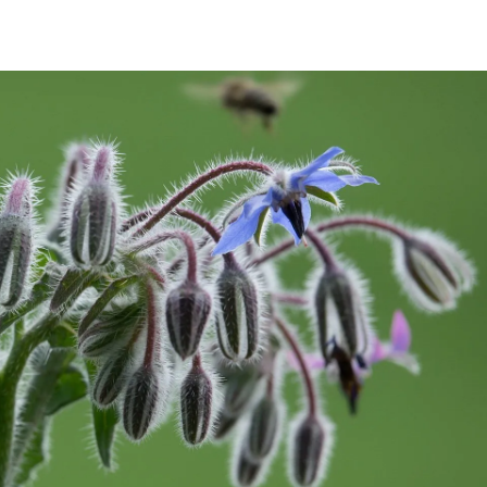
ia i jej płatki
Pszczoła i kwitnący ul