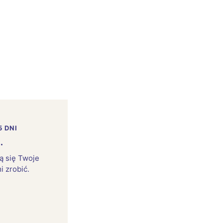
5 DNI
.
rą się Twoje
i zrobić.