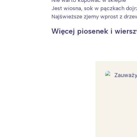
Nie warto kupować w sklepie
Jest wiosna, sok w pączkach doj
Najświeższe zjemy wprost z drze
Więcej piosenek i wiers