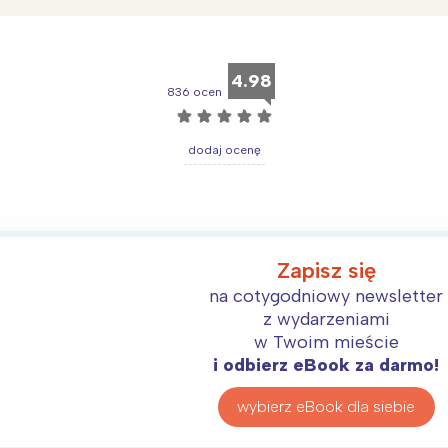
4.98
836 ocen
☆
☆
☆
☆
☆
dodaj ocenę
Zapisz się
na cotygodniowy newsletter
z wydarzeniami
Interesują mnie wydarzenia z tego regionu
w Twoim mieście
i odbierz eBook za darmo!
arszawa
Śląsk
wybierz eBook dla siebie
ódź
Kraków