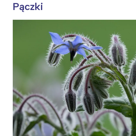
Pączki
Wiosenny koncert ptaków na płocie
Kwitnąca wiśn