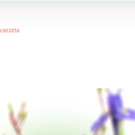
rójmiasto
Południe
oznań
Północ
rocław
Wszystkie
wierzęta
Wybieram