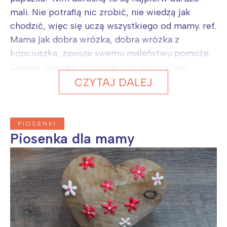
mali. Nie potrafią nic zrobić, nie wiedzą jak
chodzić, więc się uczą wszystkiego od mamy. ref.
Mama jak dobra wróżka, dobra wróżka z
kopciuszka, zawsze swemu maleństwu pomoże.
Zawsze dziecko wysłucha, coś mu szepnie...
CZYTAJ DALEJ
PIOSENKI
Piosenka dla mamy