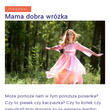
Wrocław
Wszystkie
PIOSENKI
Mama dobra wróżka
Wybieram
Może pomoże nam w tym poniższa piosenka?
Czy to piesek czy kaczuszka? Czy to kotek czy
papużka? Nim dorosną to są najpierw bardzo