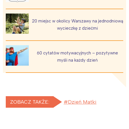
20 miejsc w okolicy Warszawy na jednodniową
wycieczkę z dziećmi
60 cytatów motywacyjnych – pozytywne
myśli na każdy dzień
Interesują mnie wydarzenia z
tego regionu:
Warszawa
Śląsk
ZOBACZ TAKŻE:
Dzień Matki
Łódź
Kraków
Trójmiasto
Południe
Poznań
Północ