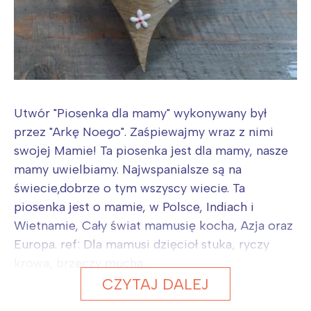
Utwór "Piosenka dla mamy" wykonywany był
przez "Arkę Noego". Zaśpiewajmy wraz z nimi
swojej Mamie! Ta piosenka jest dla mamy, nasze
mamy uwielbiamy. Najwspanialsze są na
świecie,dobrze o tym wszyscy wiecie. Ta
piosenka jest o mamie, w Polsce, Indiach i
Wietnamie, Cały świat mamusię kocha, Azja oraz
Europa. ref: Dla mamusi dzięcioł stuka, ryczy
krowa, brzęczy mucha,...
CZYTAJ DALEJ