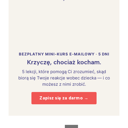
BEZPŁATNY MINI-KURS E-MAILOWY · 5 DNI
Krzyczę, chociaż kocham.
5 lekcji, które pomogą Ci zrozumieć, skąd
biorą się Twoje reakcje wobec dziecka — i co
możesz z nimi zrobić.
Zapisz się za darmo →