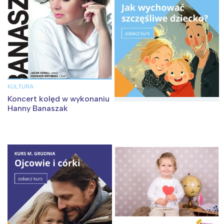
tego regionu:
Warszawa
Śląsk
Łódź
Kraków
Trójmiasto
Południe
Poznań
Północ
KULTURA
Wrocław
Wszystkie
Koncert kolęd w wykonaniu
Hanny Banaszak
Wybieram