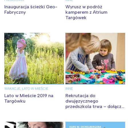
Inauguracja ścieżki Geo-
Wyrusz w podróż
Fabryczny
kamperem z Atrium
Targówek
WAKACJE, LATO W MIEŚCIE
INNE
Lato w Mieście 2019 na
Rekrutacja do
Targówku
dwujęzycznego
przedszkola trwa – dołącz
do naszej Ciuchci
Interesują mnie wydarzenia z