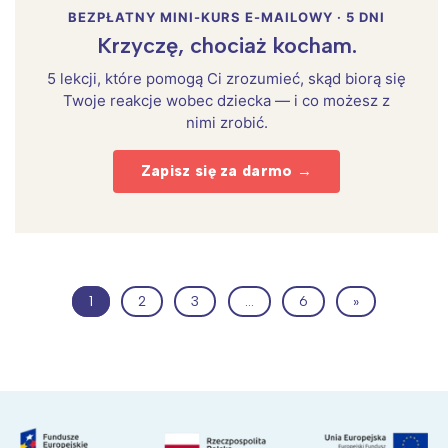
BEZPŁATNY MINI-KURS E-MAILOWY · 5 DNI
Krzyczę, chociaż kocham.
5 lekcji, które pomogą Ci zrozumieć, skąd biorą się
Twoje reakcje wobec dziecka — i co możesz z
nimi zrobić.
Zapisz się za darmo →
1
2
3
…
6
»