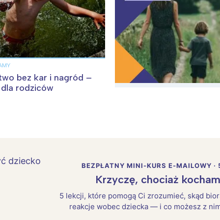
AMY
two bez kar i nagród –
 dla rodziców
BEZPŁATNY MINI-KURS E-MAILOWY · 
Krzyczę, chociaż kocham
5 lekcji, które pomogą Ci zrozumieć, skąd bio
reakcje wobec dziecka — i co możesz z nim