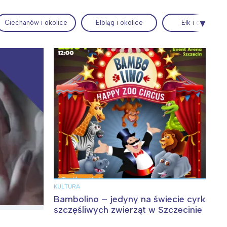
Ciechanów i okolice
Elbląg i okolice
Ełk i okolice
Wiewiórka na kwitnącym polu
KULTURA
Bambolino – jedyny na świecie cyrk
szczęśliwych zwierząt w Szczecinie