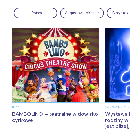
↩ Północ
Augustów i okolice
Białystok 
Wiosenny koncert ptaków na płocie
Kwitnąca wiśn
INNE
WARSZTATY I 
BAMBOLINO – teatralne widowisko
Wystawa K
cyrkowe
rodziny w 
jest bliżej