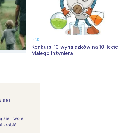
INNE
Konkurs! 10 wynalazków na 10-lecie
Małego Inżyniera
5 DNI
.
rą się Twoje
i zrobić.