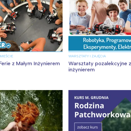
 MIEŚCIE
WARSZTATY I ZAJĘCIA
erie z Małym Inżynierem
Warsztaty pozalekcyjne 
inżynierem