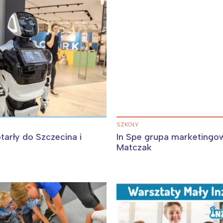
Interesują mnie wydarzenia z tego regionu
arszawa
Śląsk
SZKOŁY
ódź
Kraków
tarły do Szczecina i
In Spe grupa marketingo
rójmiasto
Południe
Matczak
oznań
Północ
rocław
Wszystkie
Wybieram