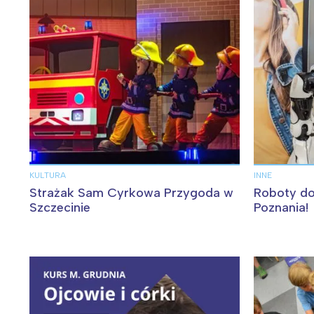
W
KULTURA
INNE
Ł
Strażak Sam Cyrkowa Przygoda w
Roboty do
T
Szczecinie
Poznania!
P
W