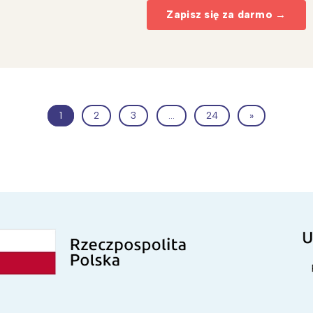
Zapisz się za darmo →
1
2
3
…
24
»