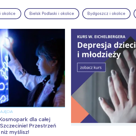
i okolice
Bielsk Podlaski i okolice
Bydgoszcz i okolice
ia i jej płatki
Pszczoła i kwitnący ul
ZAJĘCIA
osmopark dla całej
Szczecinie! Przestrzeń
, niż myślisz!