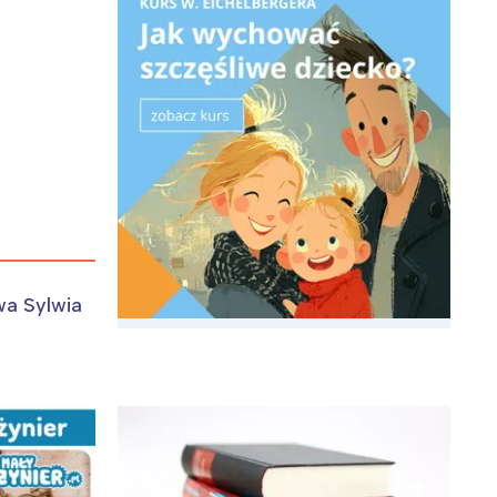
:
wa Sylwia