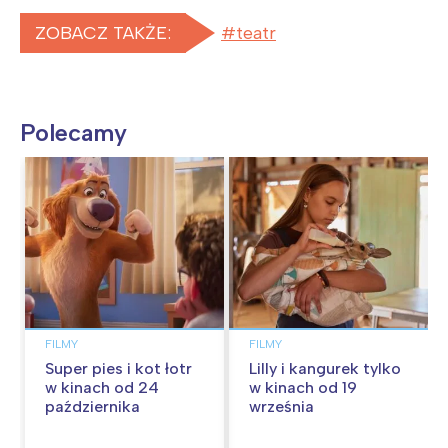
ZOBACZ TAKŻE:
teatr
Polecamy
FILMY
FILMY
Super pies i kot łotr
Lilly i kangurek tylko
w kinach od 24
w kinach od 19
października
września