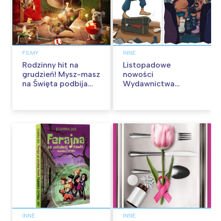
FILMY
INNE
Rodzinny hit na
Listopadowe
grudzień! Mysz-masz
nowości
na Święta podbija
Wydawnictwa
kina pełnią humoru i
Skarpa Warszawska.
przygód
Zaczytaj się jesienią!
INNE
INNE