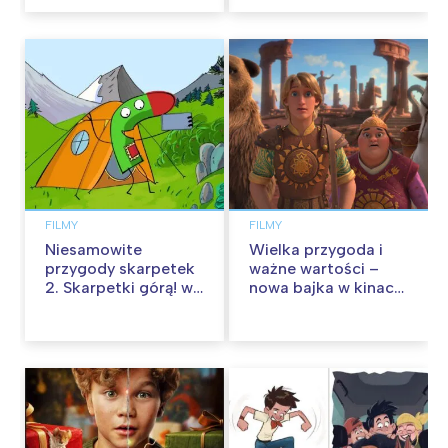
FILMY
FILMY
Niesamowite
Wielka przygoda i
przygody skarpetek
ważne wartości –
2. Skarpetki górą! w
nowa bajka w kinach
kinach od 12
od 30 stycznia
września