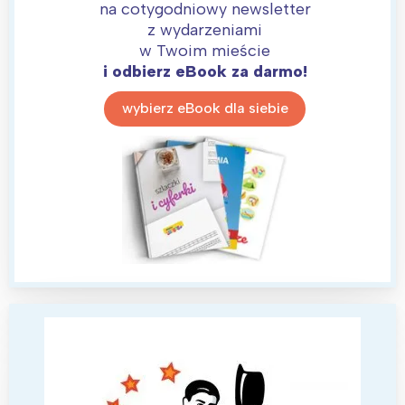
na cotygodniowy newsletter
z wydarzeniami
w Twoim mieście
Interesują mnie wydarzenia z
i odbierz eBook za darmo!
tego regionu:
wybierz eBook dla siebie
Warszawa
Śląsk
Łódź
Kraków
Trójmiasto
Południe
Poznań
Północ
Wrocław
Wszystkie
Wybieram