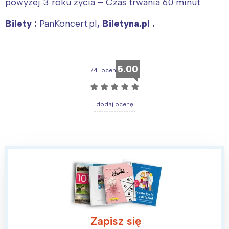
powyżej 3 roku życia – Czas trwania 60 minut
Bilety :
PanKoncert.pl
,
Biletyna.pl
.
5.00
741 ocen
☆
☆
☆
☆
☆
dodaj ocenę
Zapisz się