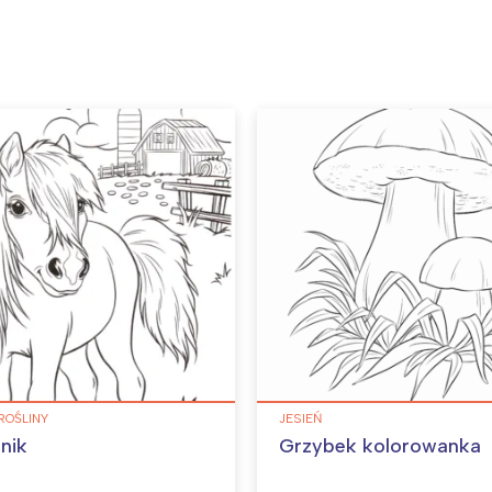
ROŚLINY
JESIEŃ
nik
Grzybek kolorowanka