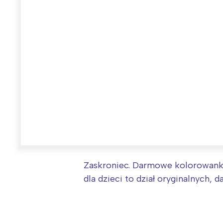
Zaskroniec. Darmowe kolorowanki
W
dla dzieci to dział oryginalnych,
Ł
T
P