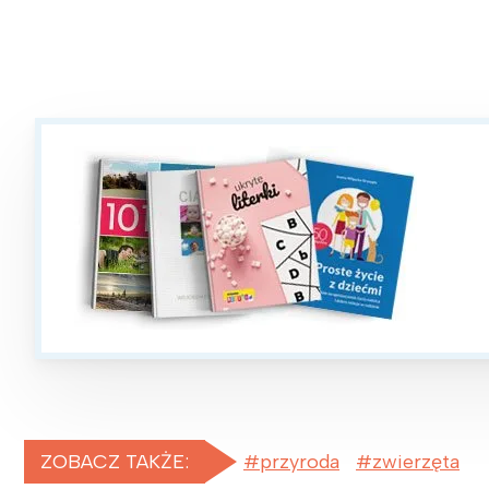
W
ZOBACZ TAKŻE:
przyroda
zwierzęta