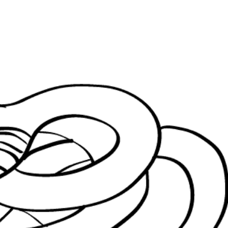
ia i jej płatki
Pszczoła i kwitnący ul