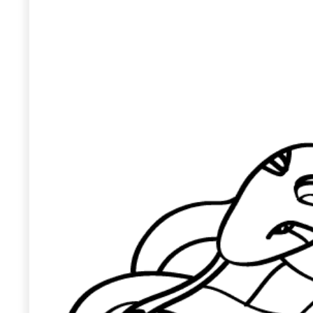
Wiosenny koncert ptaków na płocie
Kwitnąca wiśn