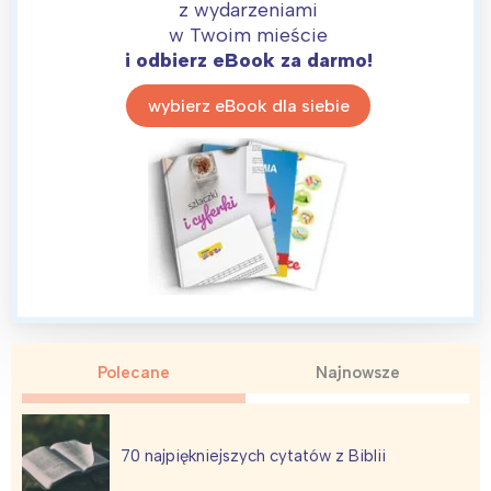
z wydarzeniami
w Twoim mieście
i odbierz eBook za darmo!
wybierz eBook dla siebie
Interesują mnie wydarzenia z
tego regionu:
Polecane
Najnowsze
Warszawa
Śląsk
70 najpiękniejszych cytatów z Biblii
Łódź
Kraków