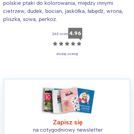
polskie ptaki do kolorowania, między innymi
cietrzew, dudek, bocian, jaskółka, łabędź, wrona,
pliszka, sowa, perkoz.
4.96
263 ocen
☆
☆
☆
☆
☆
dodaj ocenę
Zapisz się
na cotygodniowy newsletter