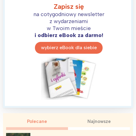
Zapisz się
na cotygodniowy newsletter
z wydarzeniami
w Twoim mieście
i odbierz eBook za darmo!
wybierz eBook dla siebie
Interesują mnie wydarzenia z
tego regionu:
Polecane
Najnowsze
Warszawa
Śląsk