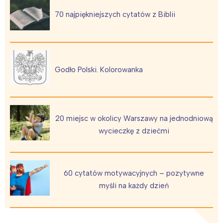
Łódź
Kraków
70 najpiękniejszych cytatów z Biblii
Trójmiasto
Południe
Poznań
Północ
Wrocław
Wszystkie
Godło Polski. Kolorowanka
Wybieram
20 miejsc w okolicy Warszawy na jednodniową
wycieczkę z dziećmi
60 cytatów motywacyjnych – pozytywne
myśli na każdy dzień