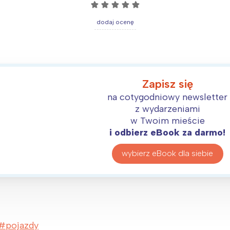
☆
☆
☆
☆
☆
oznań
Północ
rocław
Wszystkie
dodaj ocenę
Wybieram
Zapisz się
na cotygodniowy newsletter
z wydarzeniami
w Twoim mieście
i odbierz eBook za darmo!
wybierz eBook dla siebie
pojazdy