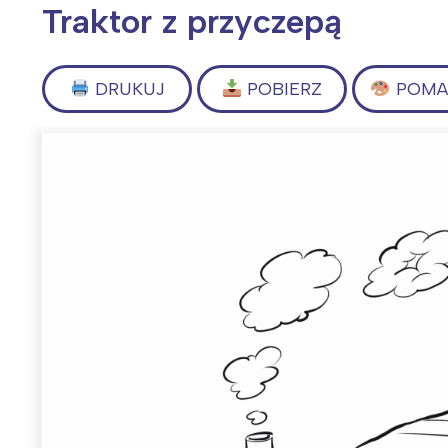
Traktor z przyczepą
DRUKUJ
POBIERZ
POMAL
Wiosenny koncert ptaków na płocie
Kwitnąca wiśn