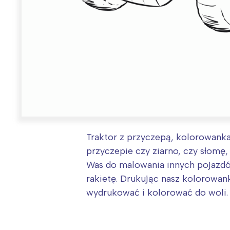
Traktor z przyczepą, kolorowanka 
przyczepie czy ziarno, czy słomę
Was do malowania innych pojazdó
rakietę. Drukując nasz kolorowank
W
wydrukować i kolorować do woli.
Ł
T