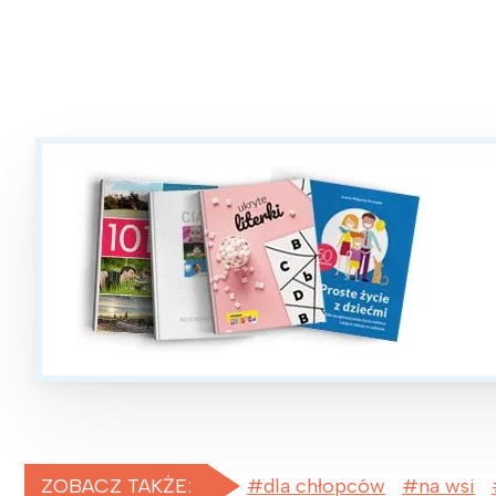
P
W
ZOBACZ TAKŻE:
dla chłopców
na wsi