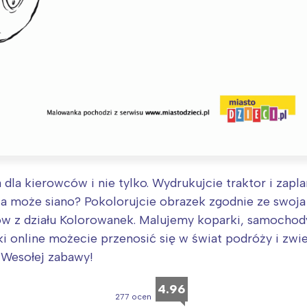
dla kierowców i nie tylko. Wydrukujcie traktor i zapla
, a może siano? Pokolorujcie obrazek zgodnie ze swo
Interesują mnie wydarzenia z tego regionu
w z działu Kolorowanek. Malujemy koparki, samochody
i online możecie przenosić się w świat podróży i zwie
arszawa
Śląsk
 Wesołej zabawy!
ódź
Kraków
4.96
rójmiasto
Południe
277 ocen