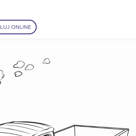
UJ ONLINE
ia i jej płatki
Pszczoła i kwitnący ul