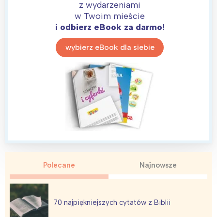
z wydarzeniami
w Twoim mieście
i odbierz eBook za darmo!
wybierz eBook dla siebie
Interesują mnie wydarzenia z
tego regionu:
Polecane
Najnowsze
Warszawa
Śląsk
70 najpiękniejszych cytatów z Biblii
Łódź
Kraków