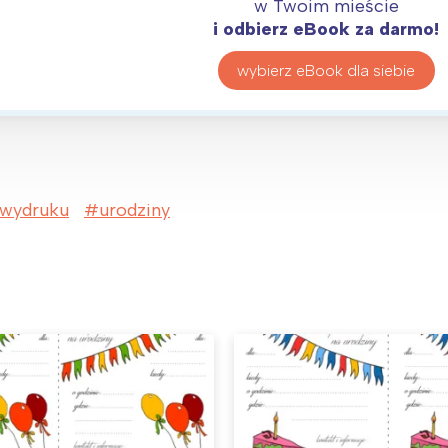
w Twoim mieście
i odbierz eBook za darmo!
wybierz eBook dla siebie
 wydruku
urodziny