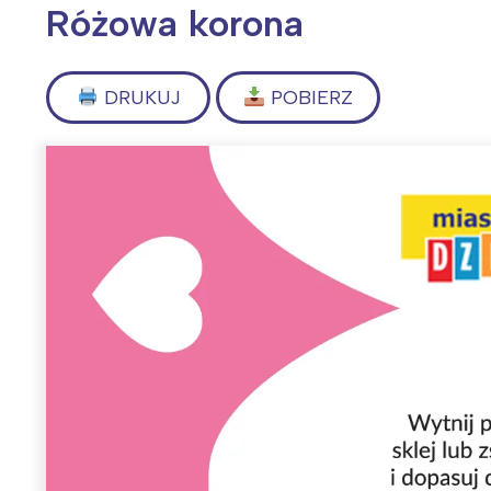
Różowa korona
DRUKUJ
POBIERZ
Wiosenny koncert ptaków na płocie
Kwitnąca wiśn