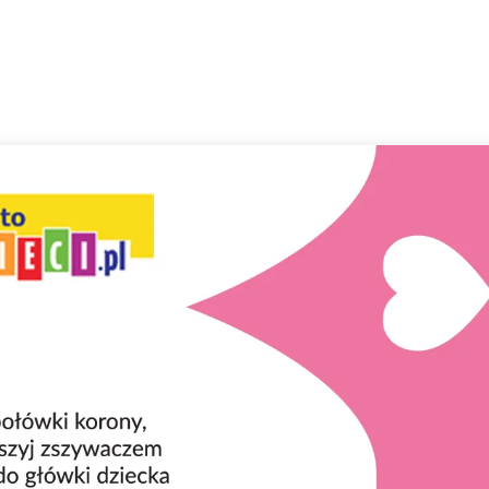
ia i jej płatki
Pszczoła i kwitnący ul