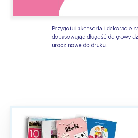
W
Ł
T
Przygotuj akcesoria i dekoracje n
P
dopasowując długość do głowy dzi
W
urodzinowe do druku.