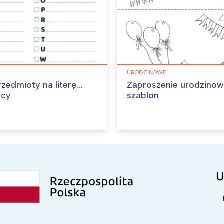
URODZINOWE
rzedmioty na literę…
Zaproszenie urodzino
acy
szablon