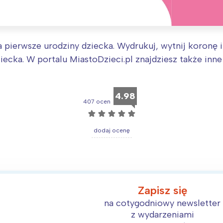
arszawa
Śląsk
ódź
Kraków
rójmiasto
Południe
a pierwsze urodziny dziecka. Wydrukuj, wytnij koronę i
oznań
Północ
ecka. W portalu MiastoDzieci.pl znajdziesz także inn
rocław
Wszystkie
4.98
Wybieram
407 ocen
☆
☆
☆
☆
☆
dodaj ocenę
Zapisz się
na cotygodniowy newsletter
z wydarzeniami