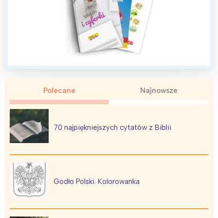
tego regionu:
Warszawa
Śląsk
Łódź
Kraków
Trójmiasto
Południe
Poznań
Północ
Polecane
Najnowsze
Wrocław
Wszystkie
Wybieram
70 najpiękniejszych cytatów z Biblii
Godło Polski. Kolorowanka