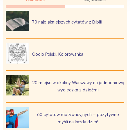
Warszawa
Śląsk
Łódź
Kraków
Trójmiasto
Południe
70 najpiękniejszych cytatów z Biblii
Poznań
Północ
Wrocław
Wszystkie
Wybieram
Godło Polski. Kolorowanka
20 miejsc w okolicy Warszawy na jednodniową
wycieczkę z dziećmi
60 cytatów motywacyjnych – pozytywne
myśli na każdy dzień