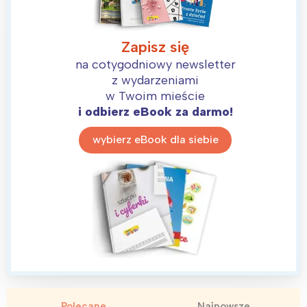
Zapisz się
na cotygodniowy newsletter
z wydarzeniami
w Twoim mieście
i odbierz eBook za darmo!
wybierz eBook dla siebie
Interesują mnie wydarzenia z
tego regionu:
Polecane
Najnowsze