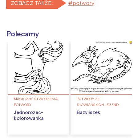
ZOBACZ TAKŻE:
potwory
Polecamy
MAGICZNE STWORZENIA I
POTWORY ZE
POTWORY
SŁOWIAŃSKICH LEGEND
Jednorożec-
Bazyliszek
kolorowanka