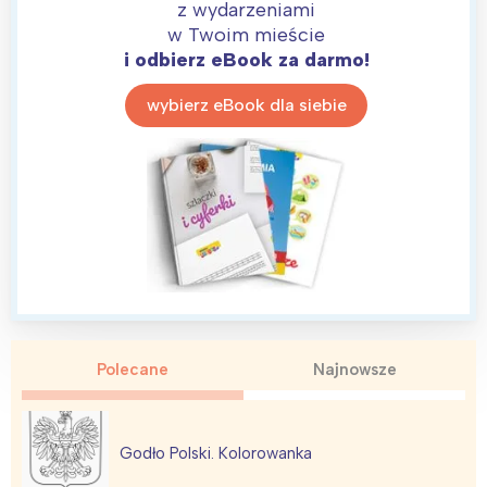
z wydarzeniami
w Twoim mieście
i odbierz eBook za darmo!
wybierz eBook dla siebie
Interesują mnie wydarzenia z
tego regionu:
Polecane
Najnowsze
Warszawa
Śląsk
Łódź
Kraków
Godło Polski. Kolorowanka
Trójmiasto
Południe