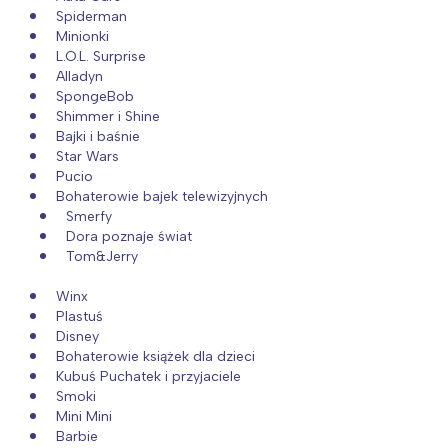
Spiderman
Poznań
Północ
Minionki
Wrocław
Wszystkie
L.O.L. Surprise
Alladyn
SpongeBob
Wybieram
Shimmer i Shine
Bajki i baśnie
Star Wars
Pucio
Bohaterowie bajek telewizyjnych
Smerfy
Dora poznaje świat
Tom&Jerry
Winx
Plastuś
Disney
Bohaterowie książek dla dzieci
Kubuś Puchatek i przyjaciele
Smoki
Mini Mini
Barbie