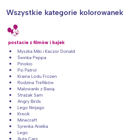
Wszystkie kategorie kolorowanek
postacie z filmów i bajek
Myszka Miki i Kaczor Donald
Świnka Peppa
Pinokio
Psi Patrol
Kraina Lodu Frozen
Rodzina Treflików
Interesują mnie wydarzenia z
Malowanki z Basią
Strażak Sam
tego regionu:
Angry Birds
Lego Ninjago
Krecik
Warszawa
Śląsk
Minecraft
Syrenka Arielka
Łódź
Kraków
Lego
Trójmiasto
Południe
Auta Cars