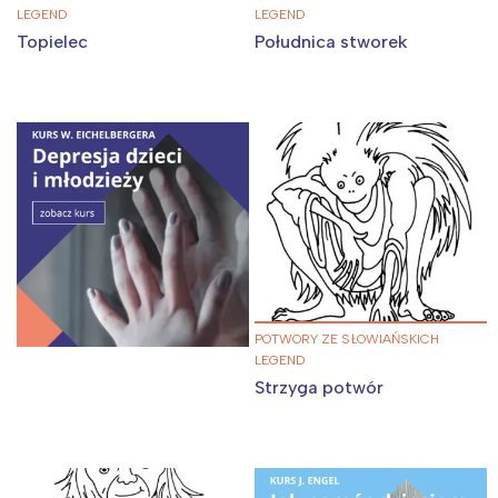
LEGEND
LEGEND
Topielec
Południca stworek
POTWORY ZE SŁOWIAŃSKICH
LEGEND
Strzyga potwór