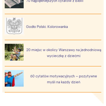
70 najpiękniejszych cytatów z Biblii
Trójmiasto
Południe
Poznań
Północ
Wrocław
Wszystkie
Godło Polski. Kolorowanka
Wybieram
20 miejsc w okolicy Warszawy na jednodniową
wycieczkę z dziećmi
60 cytatów motywacyjnych – pozytywne
myśli na każdy dzień