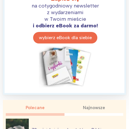
na cotygodniowy newsletter
z wydarzeniami
w Twoim mieście
i odbierz eBook za darmo!
wybierz eBook dla siebie
Interesują mnie wydarzenia z
tego regionu:
Polecane
Najnowsze
Warszawa
Śląsk
Łódź
Kraków