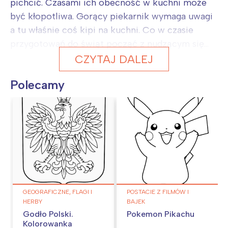
pichcić. Czasami ich obecność w kuchni może
być kłopotliwa. Gorący piekarnik wymaga uwagi
a tu właśnie coś kipi na kuchni. Co w czasie
przygotowań do świąt począć z nudzącym się...
CZYTAJ DALEJ
Polecamy
GEOGRAFICZNE, FLAGI I
POSTACIE Z FILMÓW I
HERBY
BAJEK
Godło Polski.
Pokemon Pikachu
Kolorowanka