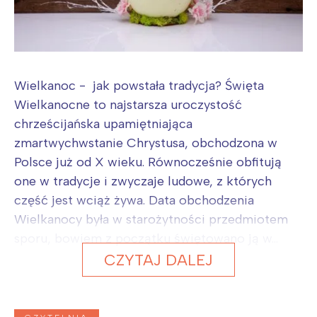
Wielkanoc - jak powstała tradycja? Święta
Wielkanocne to najstarsza uroczystość
chrześcijańska upamiętniająca
zmartwychwstanie Chrystusa, obchodzona w
Polsce już od X wieku. Równocześnie obfitują
one w tradycje i zwyczaje ludowe, z których
część jest wciąż żywa. Data obchodzenia
Wielkanocy była w starożytności przedmiotem
sporu, bowiem z początku świętowano ją w...
CZYTAJ DALEJ