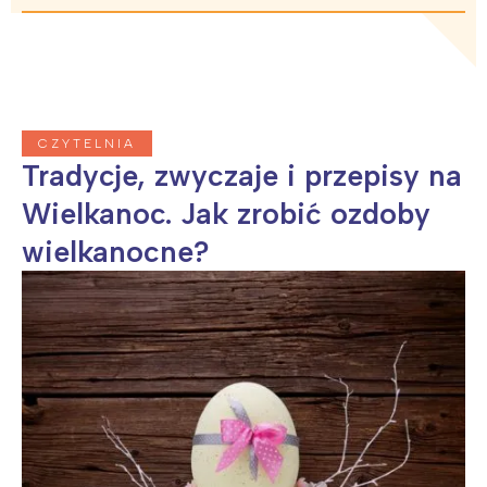
Interesują mnie wydarzenia z
tego regionu:
CZYTELNIA
Tradycje, zwyczaje i przepisy na
Warszawa
Śląsk
Wielkanoc. Jak zrobić ozdoby
Łódź
Kraków
wielkanocne?
Trójmiasto
Południe
Poznań
Północ
Wrocław
Wszystkie
Wybieram