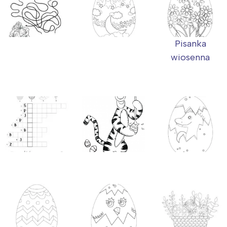
Pisanka
wiosenna