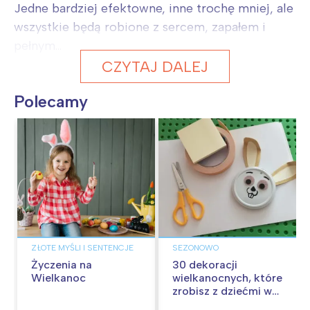
Jedne bardziej efektowne, inne trochę mniej, ale
wszystkie będą robione z sercem, zapałem i
pełnym...
CZYTAJ DALEJ
Polecamy
ZŁOTE MYŚLI I SENTENCJE
SEZONOWO
Życzenia na
30 dekoracji
Wielkanoc
wielkanocnych, które
zrobisz z dziećmi w
domu