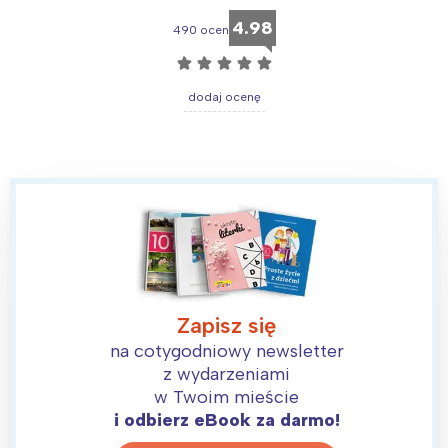
4.98
490 ocen
☆
☆
☆
☆
☆
dodaj ocenę
Interesują mnie wydarzenia z
Zapisz się
tego regionu:
na cotygodniowy newsletter
z wydarzeniami
w Twoim mieście
Warszawa
Śląsk
i odbierz eBook za darmo!
Łódź
Kraków