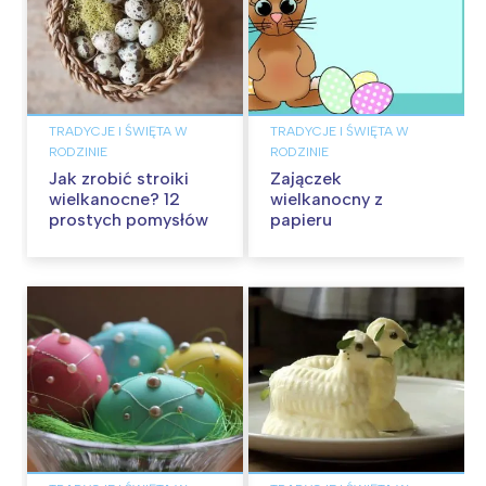
TRADYCJE I ŚWIĘTA W
TRADYCJE I ŚWIĘTA W
RODZINIE
RODZINIE
Jak zrobić stroiki
Zajączek
wielkanocne? 12
wielkanocny z
prostych pomysłów
papieru