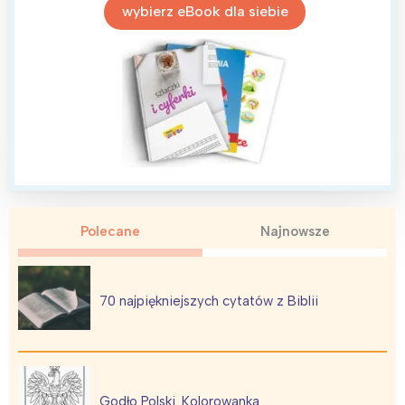
wybierz eBook dla siebie
Trójmiasto
Południe
Poznań
Północ
Wrocław
Wszystkie
Wybieram
Polecane
Najnowsze
70 najpiękniejszych cytatów z Biblii
Godło Polski. Kolorowanka