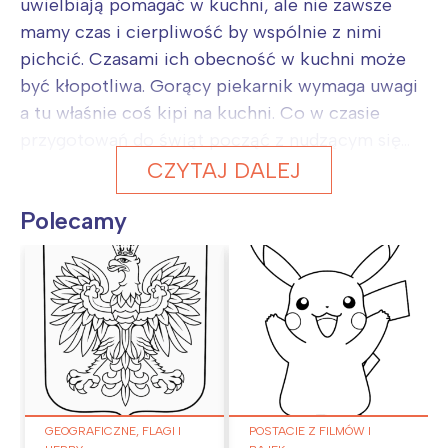
uwielbiają pomagać w kuchni, ale nie zawsze
mamy czas i cierpliwość by wspólnie z nimi
pichcić. Czasami ich obecność w kuchni może
być kłopotliwa. Gorący piekarnik wymaga uwagi
a tu właśnie coś kipi na kuchni. Co w czasie
przygotowań do świąt począć z nudzącym się...
CZYTAJ DALEJ
Polecamy
GEOGRAFICZNE, FLAGI I
POSTACIE Z FILMÓW I