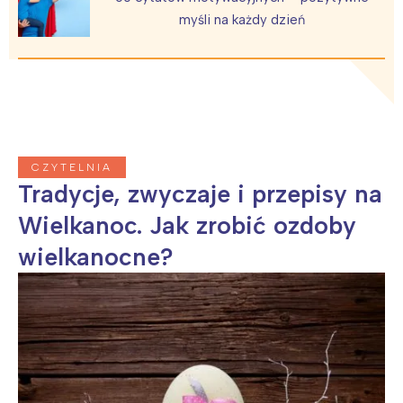
myśli na każdy dzień
Interesują mnie wydarzenia z
tego regionu:
CZYTELNIA
Tradycje, zwyczaje i przepisy na
Warszawa
Śląsk
Wielkanoc. Jak zrobić ozdoby
Łódź
Kraków
Trójmiasto
Południe
wielkanocne?
Poznań
Północ
Wrocław
Wszystkie
Wybieram