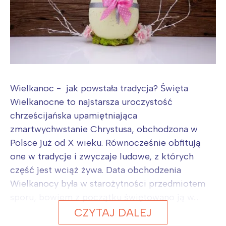
Wielkanoc - jak powstała tradycja? Święta
Wielkanocne to najstarsza uroczystość
chrześcijańska upamiętniająca
zmartwychwstanie Chrystusa, obchodzona w
Polsce już od X wieku. Równocześnie obfitują
one w tradycje i zwyczaje ludowe, z których
część jest wciąż żywa. Data obchodzenia
Wielkanocy była w starożytności przedmiotem
sporu, bowiem z początku świętowano ją w...
CZYTAJ DALEJ