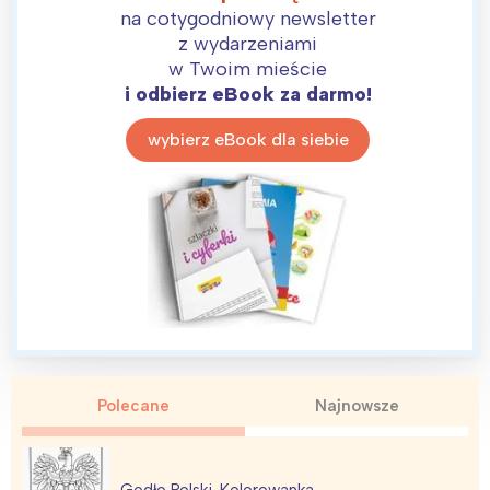
na cotygodniowy newsletter
z wydarzeniami
w Twoim mieście
i odbierz eBook za darmo!
wybierz eBook dla siebie
Interesują mnie wydarzenia z
tego regionu:
Polecane
Najnowsze
Warszawa
Śląsk
Łódź
Kraków
Godło Polski. Kolorowanka