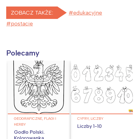
ZOBACZ TAKŻE:
edukacyjne
postacie
Polecamy
GEOGRAFICZNE, FLAGI I
CYFRY, LICZBY
HERBY
Liczby 1-10
Godło Polski.
Kolorowanka