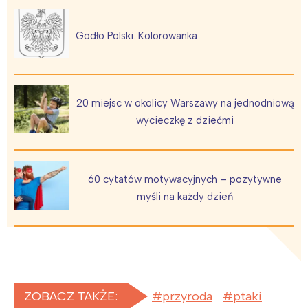
Poznań
Północ
Godło Polski. Kolorowanka
Wrocław
Wszystkie
Wybieram
20 miejsc w okolicy Warszawy na jednodniową
wycieczkę z dziećmi
60 cytatów motywacyjnych – pozytywne
myśli na każdy dzień
ZOBACZ TAKŻE:
przyroda
ptaki