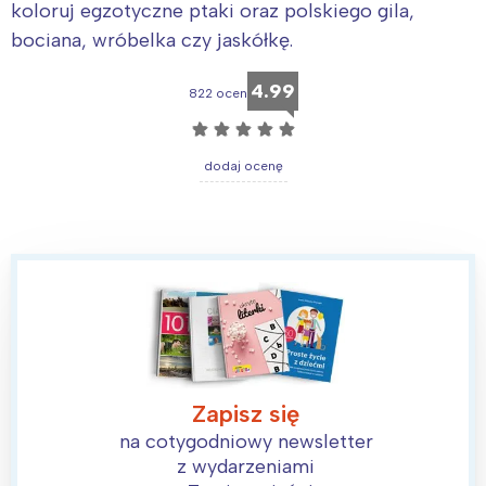
koloruj egzotyczne ptaki oraz polskiego gila,
bociana, wróbelka czy jaskółkę.
4.99
822 ocen
☆
☆
☆
☆
☆
dodaj ocenę
Zapisz się
na cotygodniowy newsletter
z wydarzeniami