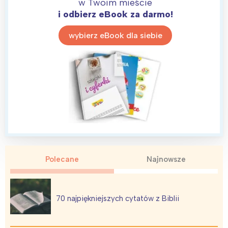
w Twoim mieście
i odbierz eBook za darmo!
wybierz eBook dla siebie
Interesują mnie wydarzenia z
Polecane
Najnowsze
tego regionu:
Warszawa
Śląsk
70 najpiękniejszych cytatów z Biblii
Łódź
Kraków
Trójmiasto
Południe