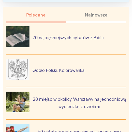
Polecane
Najnowsze
70 najpiękniejszych cytatów z Biblii
Interesują mnie wydarzenia z
tego regionu:
Godło Polski. Kolorowanka
Warszawa
Śląsk
Łódź
Kraków
Trójmiasto
Południe
20 miejsc w okolicy Warszawy na jednodniową
Poznań
Północ
wycieczkę z dziećmi
Wrocław
Wszystkie
Wybieram
60 cytatów motywacyjnych – pozytywne