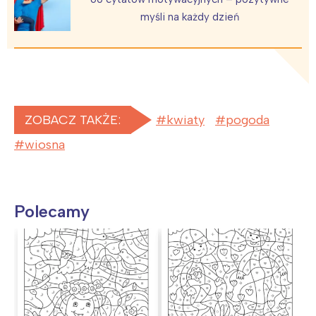
myśli na każdy dzień
ZOBACZ TAKŻE:
kwiaty
pogoda
wiosna
Polecamy