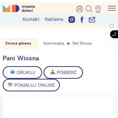
Skip
MiastoDzieci.pl
atrakcje dla dzieci, wydarzenia, imprezy rodzinne
to
Kontakt
Reklama
content
Strona główna
Kolorowanka
Pani Wiosna
Pani Wiosna
DRUKUJ
POBIERZ
POMALUJ ONLINE