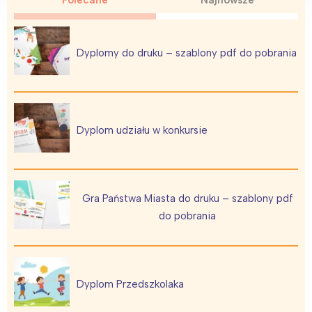
Warszawa
Śląsk
Łódź
Kraków
Trójmiasto
Południe
Dyplomy do druku – szablony pdf do pobrania
Poznań
Północ
Wrocław
Wszystkie
Wybieram
Dyplom udziału w konkursie
Gra Państwa Miasta do druku – szablony pdf
do pobrania
Dyplom Przedszkolaka