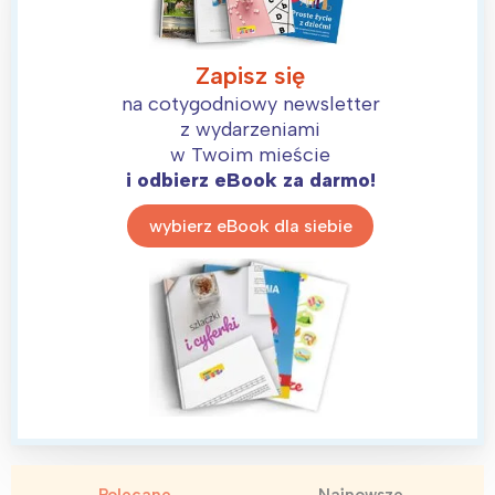
Zapisz się
na cotygodniowy newsletter
z wydarzeniami
w Twoim mieście
i odbierz eBook za darmo!
wybierz eBook dla siebie
Interesują mnie wydarzenia z
tego regionu:
Polecane
Najnowsze