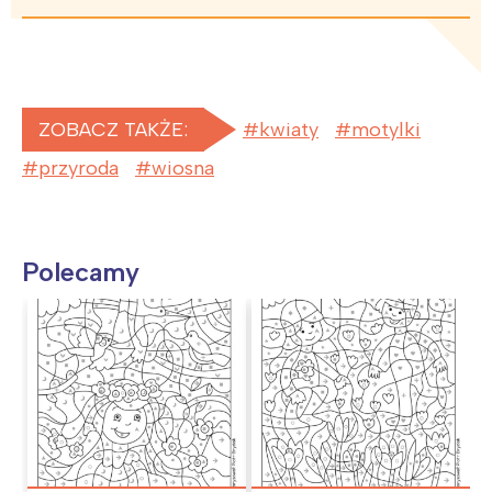
ZOBACZ TAKŻE:
kwiaty
motylki
przyroda
wiosna
Polecamy