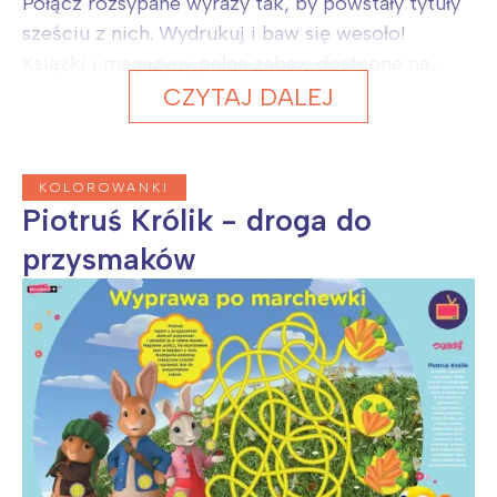
Połącz rozsypane wyrazy tak, by powstały tytuły
sześciu z nich. Wydrukuj i baw się wesoło!
Książki i magazyny pełne zabaw dostępne na...
CZYTAJ DALEJ
KOLOROWANKI
Piotruś Królik - droga do
przysmaków