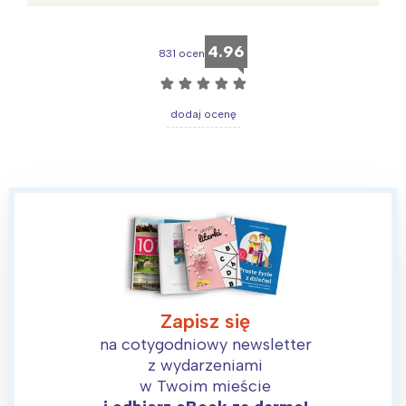
4.96
831 ocen
☆
☆
☆
☆
☆
dodaj ocenę
Zapisz się
na cotygodniowy newsletter
z wydarzeniami
w Twoim mieście