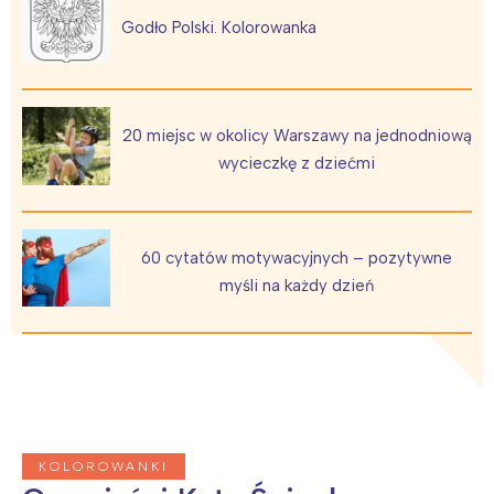
Godło Polski. Kolorowanka
20 miejsc w okolicy Warszawy na jednodniową
wycieczkę z dziećmi
Interesują mnie wydarzenia z
tego regionu:
60 cytatów motywacyjnych – pozytywne
myśli na każdy dzień
Warszawa
Śląsk
Łódź
Kraków
Trójmiasto
Południe
Poznań
Północ
Wrocław
Wszystkie
KOLOROWANKI