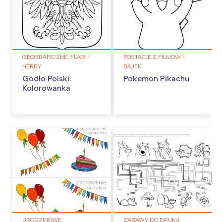
GEOGRAFICZNE, FLAGI I
POSTACIE Z FILMÓW I
HERBY
BAJEK
Godło Polski.
Pokemon Pikachu
Kolorowanka
URODZINOWE
ZABAWY DO DRUKU