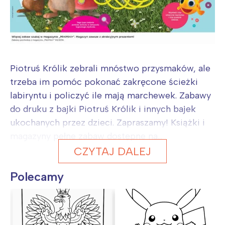
Piotruś Królik zebrali mnóstwo przysmaków, ale
trzeba im pomóc pokonać zakręcone ścieżki
labiryntu i policzyć ile mają marchewek. Zabawy
do druku z bajki Piotruś Królik i innych bajek
ukochanych przez dzieci. Zapraszamy! Książki i
magazyny pełne zabaw dostępne na...
CZYTAJ DALEJ
Polecamy