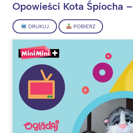
Opowieści Kota Śpiocha 
DRUKUJ
POBIERZ
Wiosenny koncert ptaków na płocie
Kwitnąca wiśn