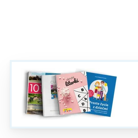
T
P
W