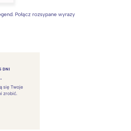
legend. Połącz rozsypane wyrazy
5 DNI
.
rą się Twoje
i zrobić.
: