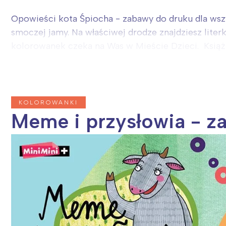
Opowieści kota Śpiocha - zabawy do druku dla wszy
smoczej jamy. Na właściwej drodze znajdziesz liter
kolorowanek czeka na Was w Mieście Dzieci. Książk
KOLOROWANKI
Meme i przysłowia - z