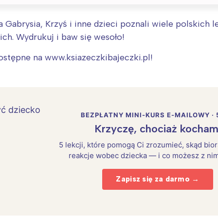
abrysia, Krzyś i inne dzieci poznali wiele polskich 
nich. Wydrukuj i baw się wesoło!
ostępne na www.ksiazeczkibajeczki.pl!
BEZPŁATNY MINI-KURS E-MAILOWY · 
Krzyczę, chociaż kocham
5 lekcji, które pomogą Ci zrozumieć, skąd bio
reakcje wobec dziecka — i co możesz z nim
Interesują mnie wydarzenia z tego regionu
Zapisz się za darmo →
arszawa
Śląsk
ódź
Kraków