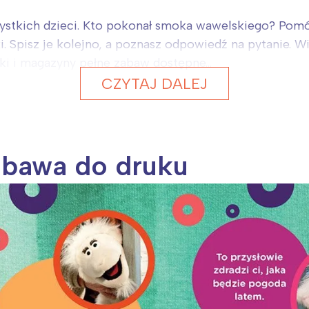
stkich dzieci. Kto pokonał smoka wawelskiego? Pomóż
ki. Spisz je kolejno, a poznasz odpowiedź na pytanie. 
i i magazyny pełne zabaw dostępne...
CZYTAJ DALEJ
abawa do druku