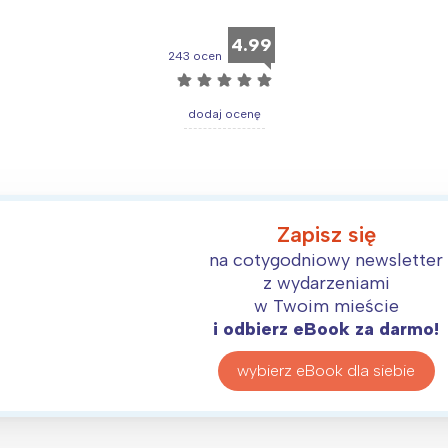
rójmiasto
Południe
oznań
Północ
4.99
243 ocen
rocław
Wszystkie
☆
☆
☆
☆
☆
dodaj ocenę
Wybieram
Zapisz się
na cotygodniowy newsletter
z wydarzeniami
w Twoim mieście
i odbierz eBook za darmo!
wybierz eBook dla siebie