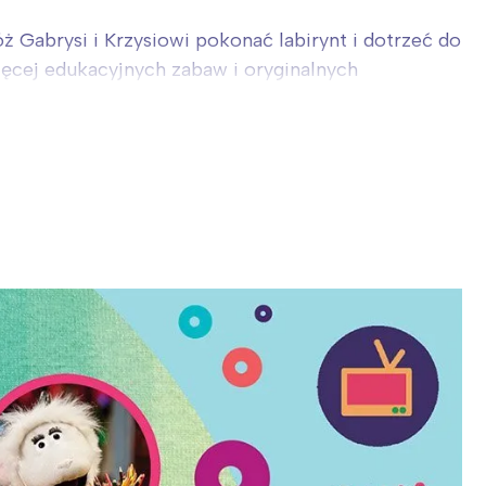
 Gabrysi i Krzysiowi pokonać labirynt i dotrzeć do
Więcej edukacyjnych zabaw i oryginalnych