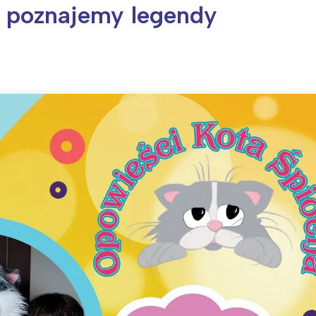
– poznajemy legendy
ia i jej płatki
Pszczoła i kwitnący ul