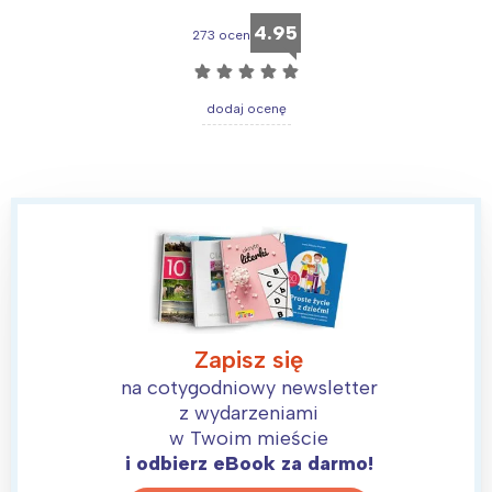
4.95
273 ocen
☆
☆
☆
☆
☆
dodaj ocenę
Zapisz się
na cotygodniowy newsletter
z wydarzeniami
w Twoim mieście
i odbierz eBook za darmo!