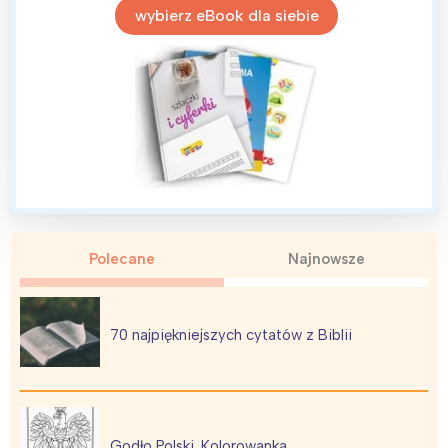
wybierz eBook dla siebie
Polecane
Najnowsze
Interesują mnie wydarzenia z
tego regionu:
70 najpiękniejszych cytatów z Biblii
Warszawa
Śląsk
Łódź
Kraków
Trójmiasto
Południe
Godło Polski. Kolorowanka