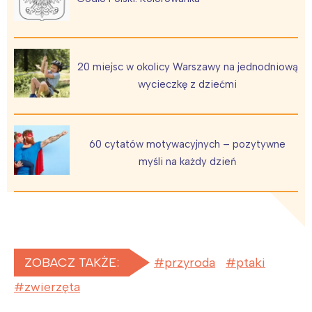
Poznań
Północ
Wrocław
Wszystkie
Wybieram
20 miejsc w okolicy Warszawy na jednodniową
wycieczkę z dziećmi
60 cytatów motywacyjnych – pozytywne
myśli na każdy dzień
ZOBACZ TAKŻE:
przyroda
ptaki
zwierzęta