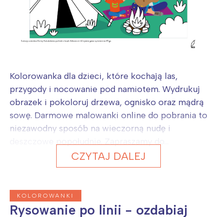
Kolorowanka dla dzieci, które kochają las,
przygody i nocowanie pod namiotem. Wydrukuj
obrazek i pokoloruj drzewa, ognisko oraz mądrą
sowę. Darmowe malowanki online do pobrania to
niezawodny sposób na wieczorną nudę i
deszczowe popołudnie. Zapraszamy do...
CZYTAJ DALEJ
KOLOROWANKI
Rysowanie po linii - ozdabiaj