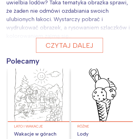
uwielbia lodów? Taka tematyka obrazka sprawi,
że żaden nie odmówi ozdabiania swoich
ulubionych łakoci. Wystarczy pobrać i
wydrukować obrazek, a rysowaniem szlaczków i
kolorowaniem zajmą się...
CZYTAJ DALEJ
Polecamy
LATO I WAKACJE
RÓŻNE
Wakacje w górach
Lody