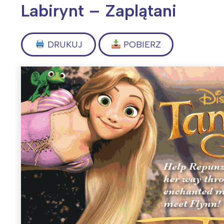
Labirynt – Zaplątani
DRUKUJ
POBIERZ
Wiosenny koncert ptaków na płocie
Kwitnąca wiśn