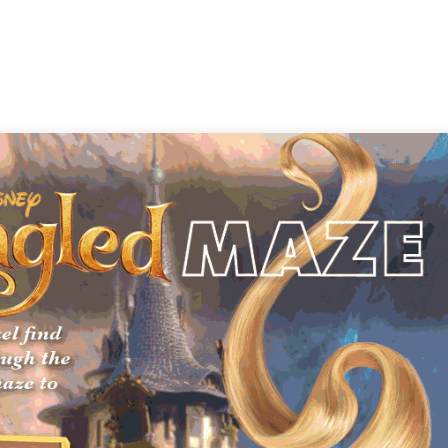
ia i jej płatki
Pszczoła i kwitnący ul