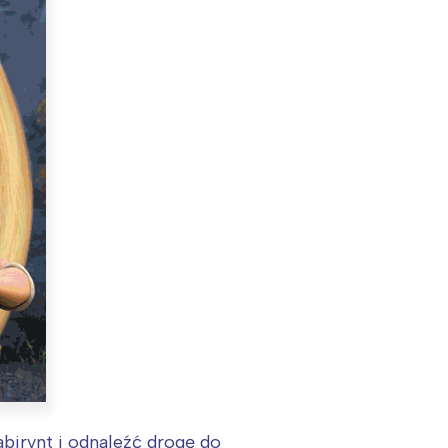
:
abirynt i odnaleźć drogę do