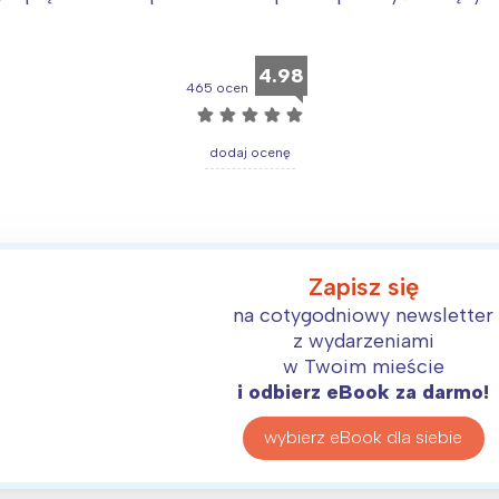
rójmiasto
Południe
oznań
Północ
4.98
rocław
Wszystkie
465 ocen
☆
☆
☆
☆
☆
Wybieram
dodaj ocenę
Zapisz się
na cotygodniowy newsletter
z wydarzeniami
w Twoim mieście
i odbierz eBook za darmo!
wybierz eBook dla siebie