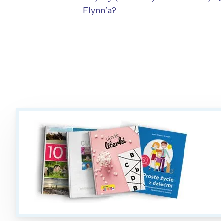
T
Flynn’a?
P
W