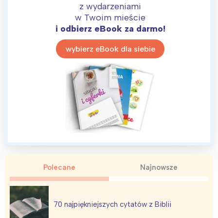
z wydarzeniami
w Twoim mieście
i odbierz eBook za darmo!
wybierz eBook dla siebie
Interesują mnie wydarzenia z
tego regionu:
Polecane
Najnowsze
Warszawa
Śląsk
Łódź
Kraków
70 najpiękniejszych cytatów z Biblii
Trójmiasto
Południe