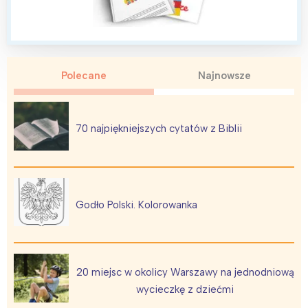
Polecane
Najnowsze
Interesują mnie wydarzenia z
70 najpiękniejszych cytatów z Biblii
tego regionu:
Warszawa
Śląsk
Łódź
Kraków
Godło Polski. Kolorowanka
Trójmiasto
Południe
Poznań
Północ
Wrocław
Wszystkie
20 miejsc w okolicy Warszawy na jednodniową
wycieczkę z dziećmi