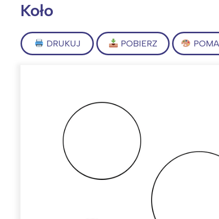
Koło
DRUKUJ
POBIERZ
POMAL
Wiosenny koncert ptaków na płocie
Kwitnąca wiśn