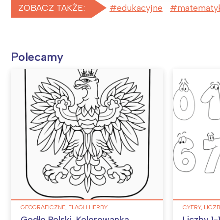
ZOBACZ TAKŻE:
edukacyjne
matematy
Polecamy
GEOGRAFICZNE, FLAGI I HERBY
CYFRY, LICZ
Godło Polski. Kolorowanka
Liczby 1-