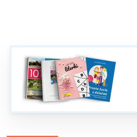
W
Ł
T
P
W