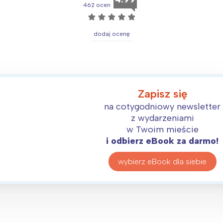
462 ocen
☆
☆
☆
☆
☆
dodaj ocenę
Interesują mnie wydarzenia z tego regionu
arszawa
Śląsk
ódź
Kraków
Zapisz się
rójmiasto
Południe
na cotygodniowy newsletter
oznań
Północ
z wydarzeniami
w Twoim mieście
rocław
Wszystkie
i odbierz eBook za darmo!
Wybieram
wybierz eBook dla siebie