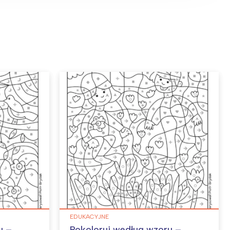
EDUKACYJNE
u –
Pokoloruj według wzoru –