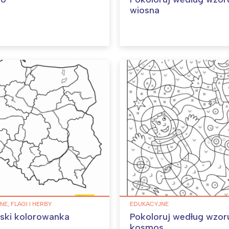
wiosna
E, FLAGI I HERBY
EDUKACYJNE
ski kolorowanka
Pokoloruj według wzor
kosmos