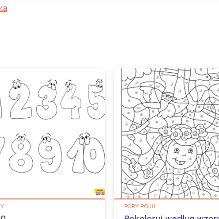
ka
BY
PORY ROKU
10
Pokoloruj według wzor