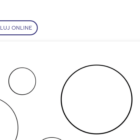
UJ ONLINE
ia i jej płatki
Pszczoła i kwitnący ul