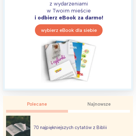
z wydarzeniami
w Twoim mieście
i odbierz eBook za darmo!
Interesują mnie wydarzenia z
tego regionu:
wybierz eBook dla siebie
Warszawa
Śląsk
Łódź
Kraków
Trójmiasto
Południe
Poznań
Północ
Wrocław
Wszystkie
Wybieram
Polecane
Najnowsze
70 najpiękniejszych cytatów z Biblii