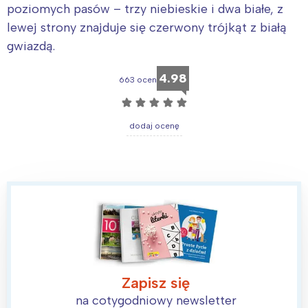
poziomych pasów – trzy niebieskie i dwa białe, z
lewej strony znajduje się czerwony trójkąt z białą
gwiazdą.
4.98
663 ocen
☆
☆
☆
☆
☆
dodaj ocenę
Zapisz się
na cotygodniowy newsletter