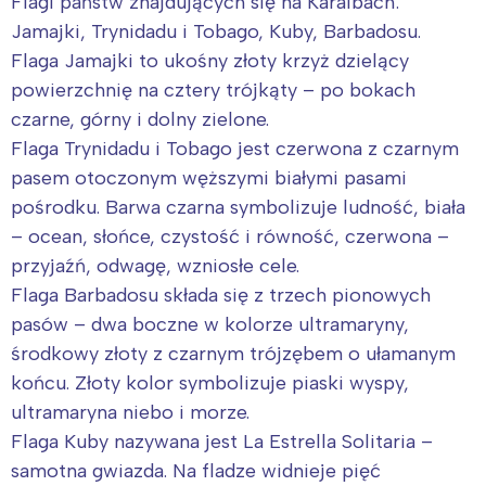
Flagi państw znajdujących się na Karaibach:
Jamajki, Trynidadu i Tobago, Kuby, Barbadosu.
Flaga Jamajki to ukośny złoty krzyż dzielący
powierzchnię na cztery trójkąty – po bokach
czarne, górny i dolny zielone.
Flaga Trynidadu i Tobago jest czerwona z czarnym
pasem otoczonym węższymi białymi pasami
pośrodku. Barwa czarna symbolizuje ludność, biała
– ocean, słońce, czystość i równość, czerwona –
przyjaźń, odwagę, wzniosłe cele.
Flaga Barbadosu składa się z trzech pionowych
pasów – dwa boczne w kolorze ultramaryny,
środkowy złoty z czarnym trójzębem o ułamanym
końcu. Złoty kolor symbolizuje piaski wyspy,
ultramaryna niebo i morze.
Flaga Kuby nazywana jest La Estrella Solitaria –
samotna gwiazda. Na fladze widnieje pięć