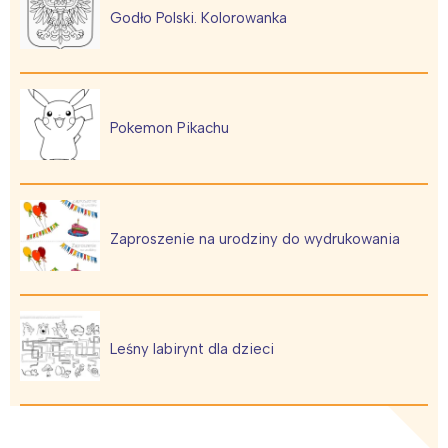
Łódź
Kraków
Godło Polski. Kolorowanka
Trójmiasto
Południe
Poznań
Północ
Wrocław
Wszystkie
Pokemon Pikachu
Wybieram
Zaproszenie na urodziny do wydrukowania
Leśny labirynt dla dzieci