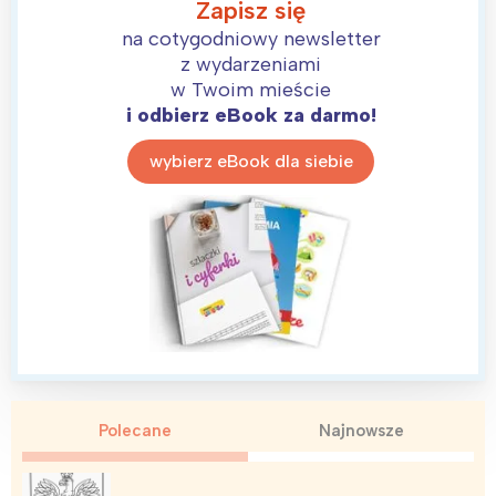
Zapisz się
na cotygodniowy newsletter
z wydarzeniami
w Twoim mieście
i odbierz eBook za darmo!
wybierz eBook dla siebie
Interesują mnie wydarzenia z
tego regionu:
Polecane
Najnowsze
Warszawa
Śląsk