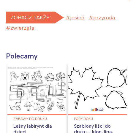
ZOBACZ TAKŻE:
jesień
przyroda
zwierzęta
Polecamy
ZABAWY DO DRUKU
PORY ROKU
Leśny labirynt dla
Szablony liści do
dzieci
druku – klon, lipa,