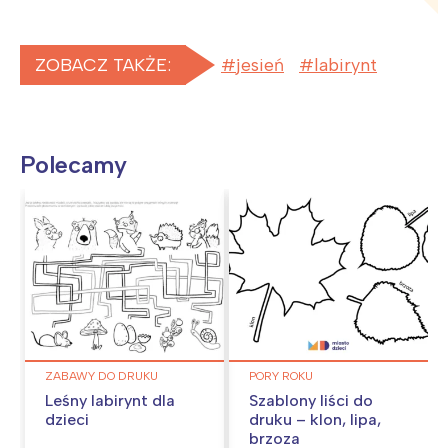
ZOBACZ TAKŻE:
jesień
labirynt
Polecamy
ZABAWY DO DRUKU
PORY ROKU
Leśny labirynt dla
Szablony liści do
dzieci
druku – klon, lipa,
brzoza