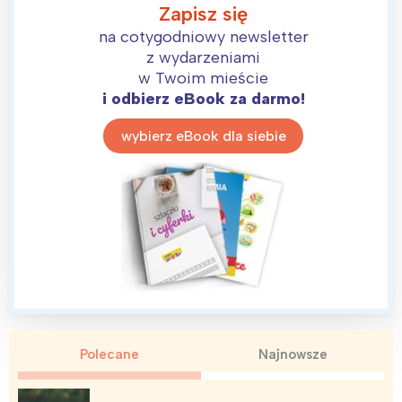
Zapisz się
na cotygodniowy newsletter
z wydarzeniami
w Twoim mieście
i odbierz eBook za darmo!
wybierz eBook dla siebie
Interesują mnie wydarzenia z
tego regionu:
Polecane
Najnowsze
Warszawa
Śląsk
Łódź
Kraków