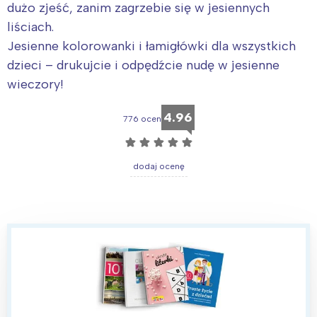
dużo zjeść, zanim zagrzebie się w jesiennych
liściach.
Jesienne kolorowanki i łamigłówki dla wszystkich
dzieci – drukujcie i odpędźcie nudę w jesienne
wieczory!
4.96
776 ocen
☆
☆
☆
☆
☆
dodaj ocenę