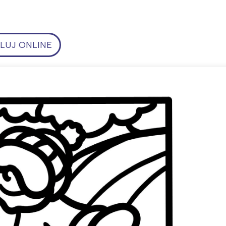
UJ ONLINE
ia i jej płatki
Pszczoła i kwitnący ul