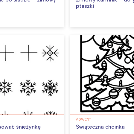
ptaszki
ADWENT
sować śnieżynkę
Świąteczna choinka