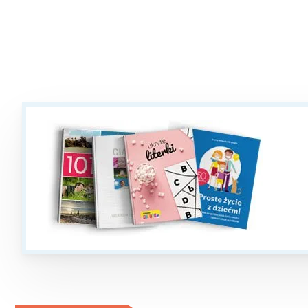
W
Ł
T
P
W