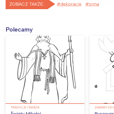
ZOBACZ TAKŻE:
dekoracje
zima
Polecamy
TRADYCJE I ŚWIĘTA
ZABAWY DO 
Święty Mikołaj
Rysowani