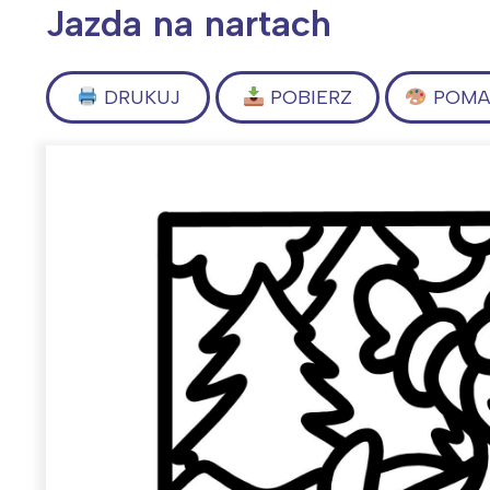
Jazda na nartach
DRUKUJ
POBIERZ
POMAL
Wiosenny koncert ptaków na płocie
Kwitnąca wiśn