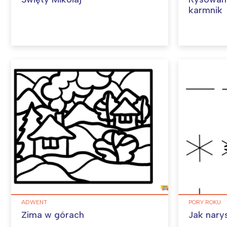
karmnik
ADWENT
PORY ROKU
Zima w górach
Jak nary