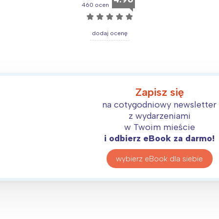
460 ocen
☆
☆
☆
☆
☆
dodaj ocenę
Interesują mnie wydarzenia z tego regionu
arszawa
Śląsk
Zapisz się
ódź
Kraków
na cotygodniowy newsletter
rójmiasto
Południe
z wydarzeniami
oznań
Północ
w Twoim mieście
i odbierz eBook za darmo!
rocław
Wszystkie
wybierz eBook dla siebie
Wybieram