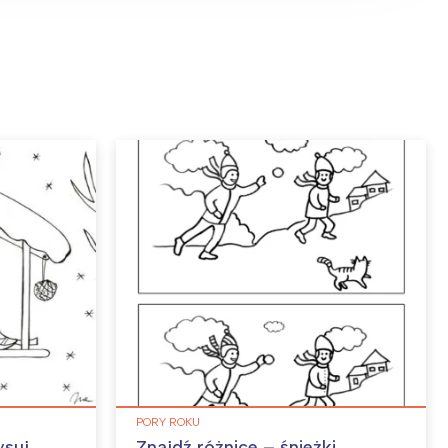
PORY ROKU
ysuj
Znajdź różnice – śnieżki