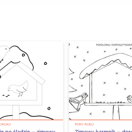
DRUKU
PORY ROKU
e po śladzie – zimowy
Zimowy karmnik – dor