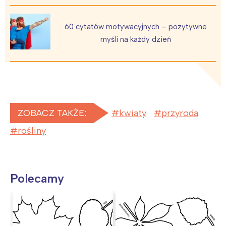
Wybieram
60 cytatów motywacyjnych – pozytywne
myśli na każdy dzień
ZOBACZ TAKŻE:
kwiaty
przyroda
rośliny
Polecamy