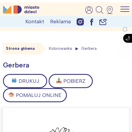
Skip
MiastoDzieci.pl
atrakcje dla dzieci, wydarzenia, imprezy rodzinne
to
Kontakt
Reklama
content
Strona główna
Kolorowanka
Gerbera
Gerbera
DRUKUJ
POBIERZ
POMALUJ ONLINE