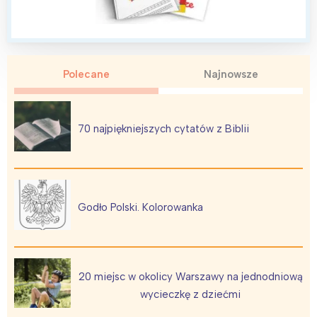
Polecane
Najnowsze
70 najpiękniejszych cytatów z Biblii
Interesują mnie wydarzenia z
tego regionu:
Warszawa
Śląsk
Godło Polski. Kolorowanka
Łódź
Kraków
Trójmiasto
Południe
Poznań
Północ
20 miejsc w okolicy Warszawy na jednodniową
Wrocław
Wszystkie
wycieczkę z dziećmi