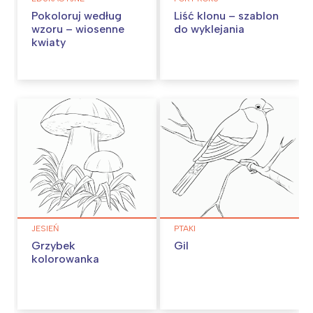
Pokoloruj według
Liść klonu – szablon
wzoru – wiosenne
do wyklejania
kwiaty
JESIEŃ
PTAKI
Grzybek
Gil
kolorowanka