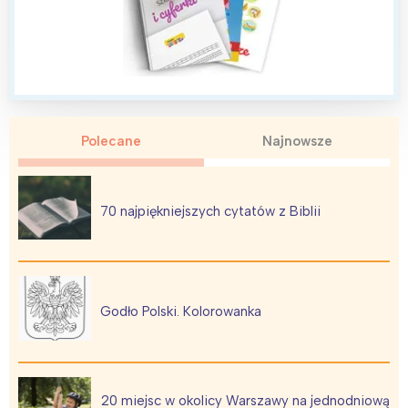
tego regionu:
Warszawa
Śląsk
Łódź
Kraków
Trójmiasto
Południe
Polecane
Najnowsze
Poznań
Północ
Wrocław
Wszystkie
70 najpiękniejszych cytatów z Biblii
Wybieram
Godło Polski. Kolorowanka
20 miejsc w okolicy Warszawy na jednodniową