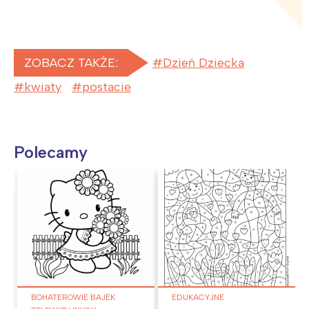
ZOBACZ TAKŻE:
Dzień Dziecka
kwiaty
postacie
Polecamy
BOHATEROWIE BAJEK
EDUKACYJNE