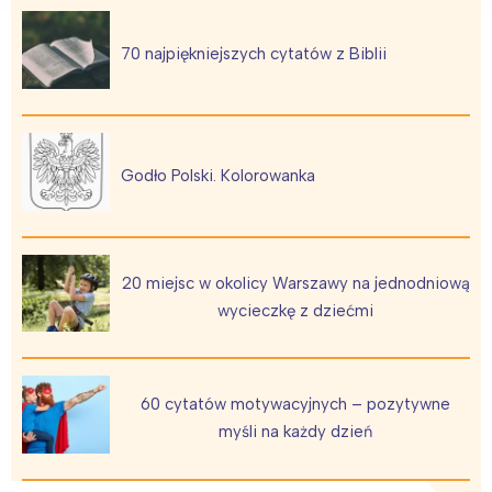
Łódź
Kraków
Trójmiasto
Południe
70 najpiękniejszych cytatów z Biblii
Poznań
Północ
Wrocław
Wszystkie
Godło Polski. Kolorowanka
Wybieram
20 miejsc w okolicy Warszawy na jednodniową
wycieczkę z dziećmi
60 cytatów motywacyjnych – pozytywne
myśli na każdy dzień