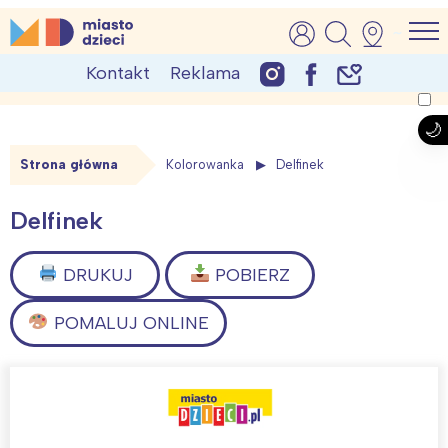
Skip
MiastoDzieci.pl
atrakcje dla dzieci, wydarzenia, imprezy rodzinne
to
Kontakt
Reklama
content
Strona główna
Kolorowanka
Delfinek
Delfinek
DRUKUJ
POBIERZ
POMALUJ ONLINE