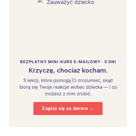
BEZPŁATNY MINI-KURS E-MAILOWY · 5 DNI
Krzyczę, chociaż kocham.
5 lekcji, które pomogą Ci zrozumieć, skąd
biorą się Twoje reakcje wobec dziecka — i co
możesz z nimi zrobić.
Zapisz się za darmo →