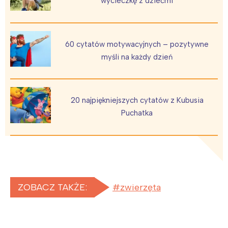
wycieczkę z dziećmi
60 cytatów motywacyjnych – pozytywne
myśli na każdy dzień
20 najpiękniejszych cytatów z Kubusia
Puchatka
Interesują mnie wydarzenia z
tego regionu:
Warszawa
Śląsk
Łódź
Kraków
ZOBACZ TAKŻE:
zwierzęta
Trójmiasto
Południe
Poznań
Północ