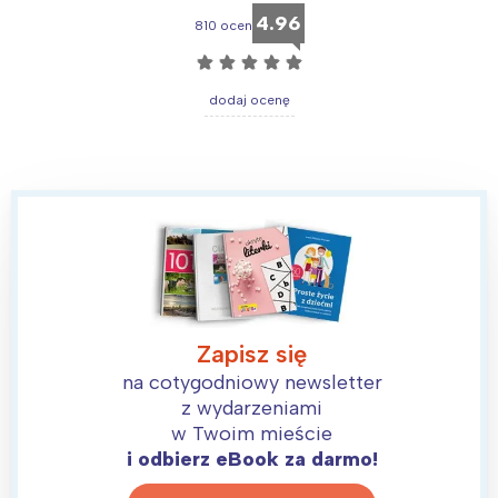
4.96
810 ocen
☆
☆
☆
☆
☆
dodaj ocenę
Zapisz się
na cotygodniowy newsletter
z wydarzeniami
w Twoim mieście
i odbierz eBook za darmo!