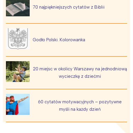
Łódź
Kraków
70 najpiękniejszych cytatów z Biblii
Trójmiasto
Południe
Poznań
Północ
Wrocław
Wszystkie
Godło Polski. Kolorowanka
Wybieram
20 miejsc w okolicy Warszawy na jednodniową
wycieczkę z dziećmi
60 cytatów motywacyjnych – pozytywne
myśli na każdy dzień