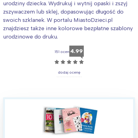
urodziny dziecka. Wydrukuj i wytnij opaski i zszyj
zszywaczem lub sklej, dopasowując długość do
swoich szklanek. W portalu MiastoDzieci.pl
znajdziesz także inne kolorowe bezpłatne szablony
urodzinowe do druku.
4.99
151 ocen
☆
☆
☆
☆
☆
dodaj ocenę