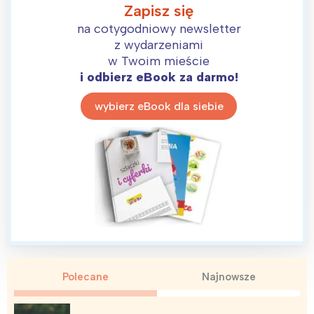
Zapisz się
na cotygodniowy newsletter
z wydarzeniami
w Twoim mieście
i odbierz eBook za darmo!
wybierz eBook dla siebie
Interesują mnie wydarzenia z
tego regionu:
Polecane
Najnowsze
Warszawa
Śląsk