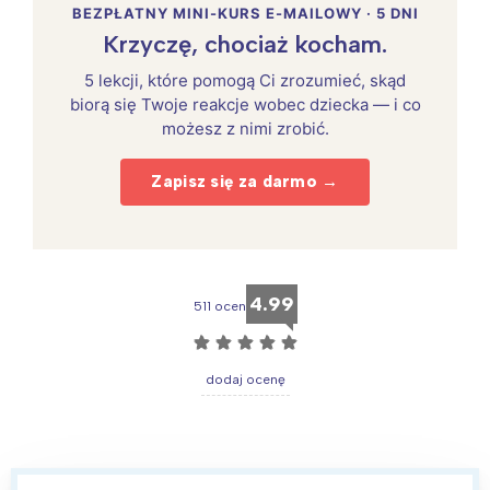
BEZPŁATNY MINI-KURS E-MAILOWY · 5 DNI
Krzyczę, chociaż kocham.
5 lekcji, które pomogą Ci zrozumieć, skąd
biorą się Twoje reakcje wobec dziecka — i co
możesz z nimi zrobić.
Zapisz się za darmo →
4.99
511 ocen
☆
☆
☆
☆
☆
dodaj ocenę