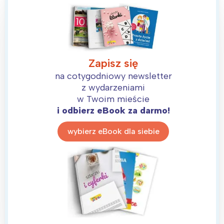
Zapisz się
na cotygodniowy newsletter
Interesują mnie wydarzenia z
z wydarzeniami
tego regionu:
w Twoim mieście
i odbierz eBook za darmo!
Warszawa
Śląsk
wybierz eBook dla siebie
Łódź
Kraków
Trójmiasto
Południe
Poznań
Północ
Wrocław
Wszystkie
Wybieram