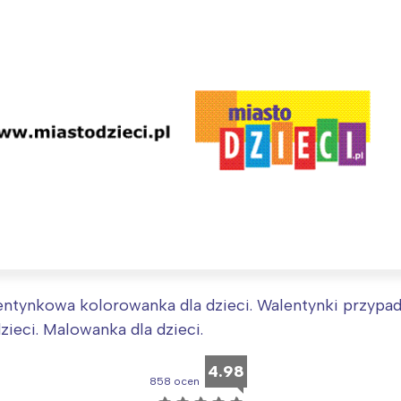
Interesują mnie wydarzenia z tego regionu
ntynkowa kolorowanka dla dzieci. Walentynki przypada
arszawa
Śląsk
dzieci. Malowanka dla dzieci.
ódź
Kraków
rójmiasto
Południe
4.98
858 ocen
oznań
Północ