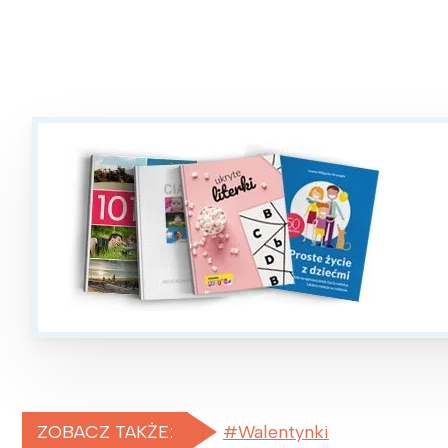
W
ZOBACZ TAKŻE:
Walentynki