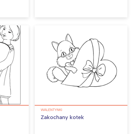
WALENTYNKI
Zakochany kotek