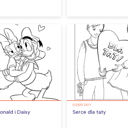
DZIEŃ TATY
onald i Daisy
Serce dla taty