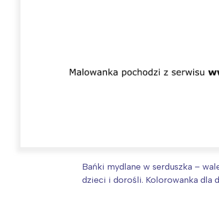
Bańki mydlane w serduszka – wale
W
dzieci i dorośli. Kolorowanka dla 
Ł
T
P