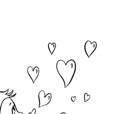
ia i jej płatki
Pszczoła i kwitnący ul