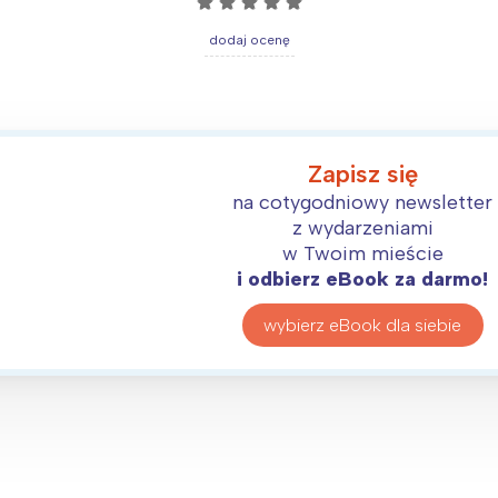
☆
☆
☆
☆
☆
rocław
Wszystkie
dodaj ocenę
Wybieram
Zapisz się
na cotygodniowy newsletter
z wydarzeniami
w Twoim mieście
i odbierz eBook za darmo!
wybierz eBook dla siebie