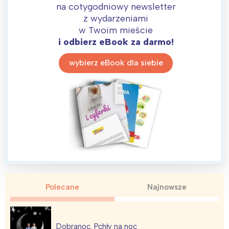
na cotygodniowy newsletter
z wydarzeniami
w Twoim mieście
i odbierz eBook za darmo!
wybierz eBook dla siebie
Interesują mnie wydarzenia z
tego regionu:
Polecane
Najnowsze
Warszawa
Śląsk
Łódź
Kraków
Dobranoc. Pchły na noc