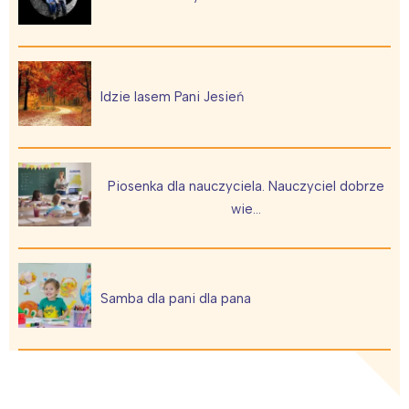
Trójmiasto
Południe
Poznań
Północ
Wrocław
Wszystkie
Idzie lasem Pani Jesień
Wybieram
Piosenka dla nauczyciela. Nauczyciel dobrze
wie…
Samba dla pani dla pana