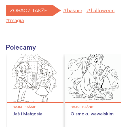
ZOBACZ TAKŻE:
baśnie
halloween
magia
Polecamy
BAJKI I BAŚNIE
BAJKI I BAŚNIE
Jaś i Małgosia
O smoku wawelskim