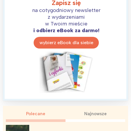
Zapisz się
na cotygodniowy newsletter
z wydarzeniami
w Twoim mieście
i odbierz eBook za darmo!
wybierz eBook dla siebie
Interesują mnie wydarzenia z
tego regionu:
Polecane
Najnowsze
Warszawa
Śląsk
Łódź
Kraków