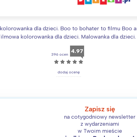
arszawa
Śląsk
ódź
Kraków
rójmiasto
Południe
kolorowanka dla dzieci. Boo to bohater to filmu Boo a
oznań
Północ
Filmowa kolorowanka dla dzieci. Malowanka dla dzieci.
rocław
Wszystkie
4.97
396 ocen
☆
☆
☆
☆
☆
Wybieram
dodaj ocenę
Zapisz się
na cotygodniowy newsletter
z wydarzeniami
w Twoim mieście