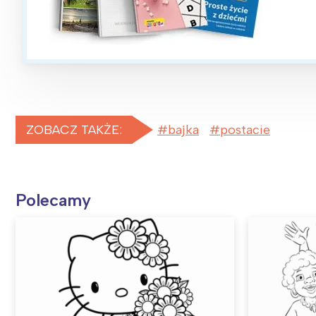
ZOBACZ TAKŻE:
bajka
postacie
Polecamy