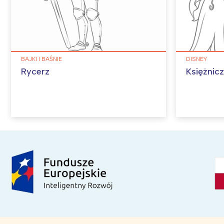
BAJKI I BAŚNIE
DISNEY
Rycerz
Księżnic