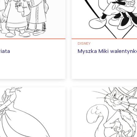
DISNEY
iata
Myszka Miki walentyn