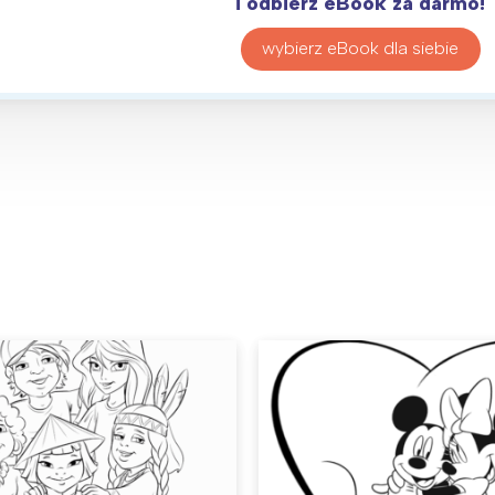
i odbierz eBook za darmo!
wybierz eBook dla siebie