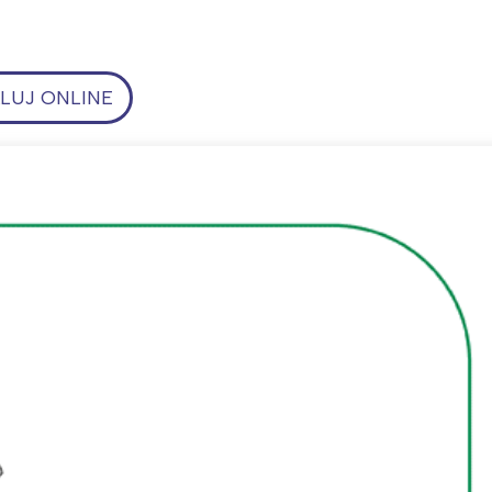
UJ ONLINE
ia i jej płatki
Pszczoła i kwitnący ul