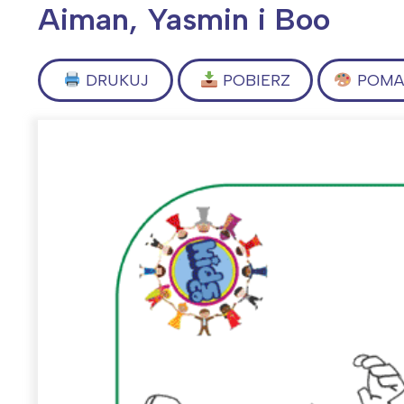
Aiman, Yasmin i Boo
DRUKUJ
POBIERZ
POMAL
Wiosenny koncert ptaków na płocie
Kwitnąca wiśn