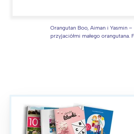
W
Ł
T
Orangutan Boo, Aiman i Yasmin – 
P
przyjaciółmi małego orangutana. 
W