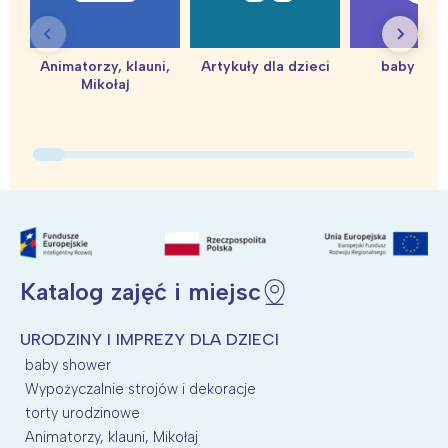
Animatorzy, klauni,
Artykuły dla dzieci
baby sho
Mikołaj
Interesują mnie wydarzenia z
tego regionu:
Warszawa
Śląsk
Łódź
Kraków
Trójmiasto
Południe
Katalog zajęć i miejsc
Poznań
Północ
Wrocław
Wszystkie
URODZINY I IMPREZY DLA DZIECI
baby shower
Wypożyczalnie strojów i dekoracje
Wybieram
torty urodzinowe
Animatorzy, klauni, Mikołaj