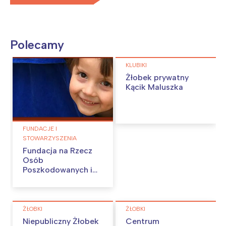
Polecamy
KLUBIKI
Żłobek prywatny
Kącik Maluszka
FUNDACJE I
STOWARZYSZENIA
Fundacja na Rzecz
Osób
Poszkodowanych i
Pokrzywdzonych
„Okno na Świat”
ŻŁOBKI
ŻŁOBKI
Niepubliczny Żłobek
Centrum