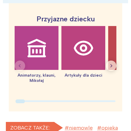
Przyjazne dziecku
Animatorzy, klauni,
Artykuły dla dzieci
baby 
Mikołaj
ZOBACZ TAKŻE:
niemowlę
opieka