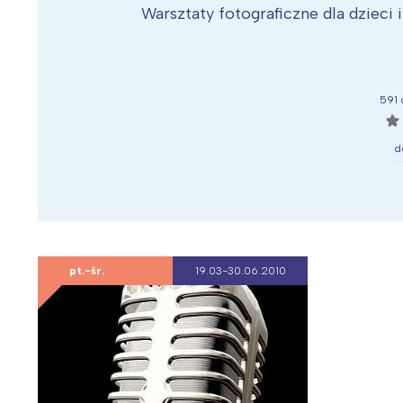
Warsztaty fotograficzne dla dzieci 
591 
☆
d
pt.-śr.
19.03-30.06.2010
W
Ł