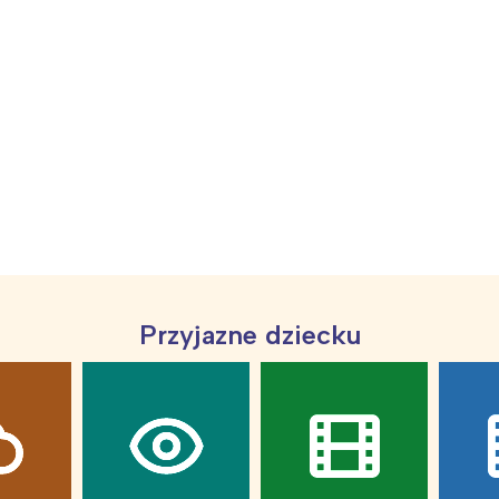
rójmiasto
Południe
oznań
Północ
rocław
Wszystkie
Wybieram
Przyjazne dziecku