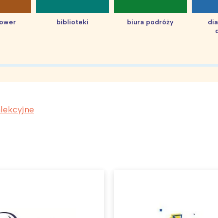
hower
biblioteki
biura podróży
di
alekcyjne