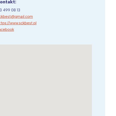
ontakt:
3 499 08 13
ckbest@gmail.com
ttps://www.sckbest.pl
acebook