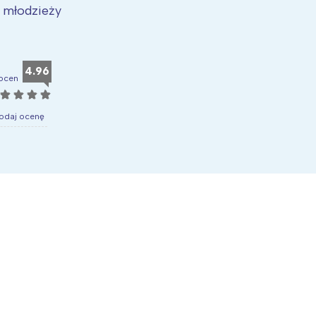
i młodzieży
4.96
ocen
☆
☆
☆
☆
odaj ocenę
Interesują mnie wydarzenia z tego regionu
arszawa
Śląsk
ódź
Kraków