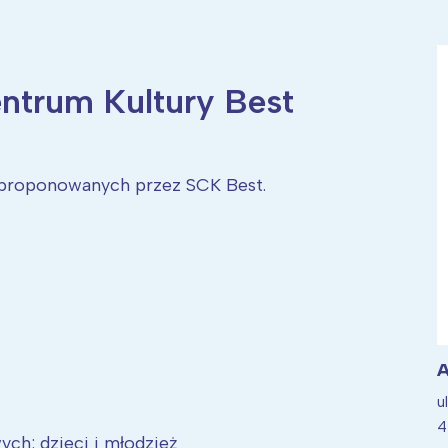
entrum Kultury Best
ia i jej płatki
Pszczoła i kwitnący ul
 proponowanych przez SCK Best.
A
u
4
ch: dzieci i młodzież