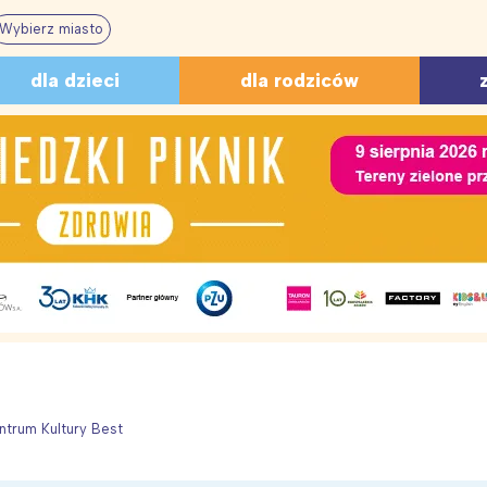
Wybierz miasto
A I WYCHOWANIE
RECENZJE
PIOSENKI
BAJKI
Z
dla dzieci
dla rodziców
 edukacja
Książki
Na Dzień Ojca
Do czytania
Lo
Zabawki, gry, płyty
O lecie i wakacjach
Na dobranoc
Ed
dowiska
Kołysanki
Dla dziewczynek
Ś
PODRÓŻE Z DZIECKIEM
O zwierzętach
Dla chłopców
O 
Spacery
Popularne
Dla maluszków
Dl
 RODZINY
Podróże
tur szkolnych – quiz
Krainy geograficzne Polski –
Świat: q
odek
zobacz więcej
zobacz więcej
 – 40
 dzieci
Na cebulkę, czyli jak ubierać dzieci
Zagadki o pogodzie
10 domowyc
Wiosna – za
quiz
dzieci i
tyka
ZNACZENIE IMION
ierszyków
wiosną
przeziębieni
przedszkol
a
Kolorowanki
Imiona
ntrum Kultury Best