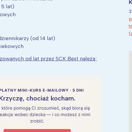
K
5 lat)
3
kowych
s
h
f
ziennikarzy (od 14 lat)
wiekowych
izowanych od lat przez SCK Best należą:
PŁATNY MINI-KURS E-MAILOWY · 5 DNI
Krzyczę, chociaż kocham.
i, które pomogą Ci zrozumieć, skąd biorą się
eakcje wobec dziecka — i co możesz z nimi
zrobić.