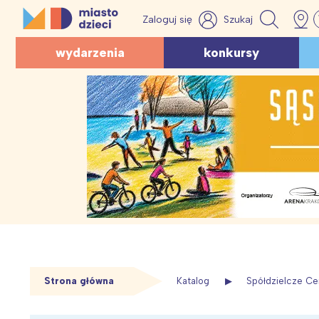
Skip
MiastoDzieci.pl
to
atrakcje dla dzieci, wydarzenia, imprezy rodzinne
RODZINA
EDUKACJ
Wydarzenia
KOLOROWANKI
Zagadki
Quizy
ZABAWY
wydarzenia
konkursy
content
Poradniki
Wychowanie i
Warsztaty, zajęcia
Dzień Taty
Logiczne
Geograficzne
Na Dzień Ojca
Rodzina na co dzień
Psychologia
Dla rodziców
Lato i wakacje
Edukacyjne
O zwierzętach
Na wakacje
Ochrona śro
Kultura
Edukacyjne
Śmieszne
O bajkach
Ekologiczne
Piękne cytaty
RAZEM Z DZIECKIEM
Filmy
Zwierzęta leśne
O zwierzętach
Z lektur
Zabawy na dworze
Złote myśli i sentencje
Dzień Dziecka
Dla dzieci 10-12 lat
Dla przedszkolaków
Co zrobić z rolek?
zobacz więcej
ZDROWIE
Rekomendacje
Zobacz więcej...
zobacz więcej
Cytaty z lek
Sezonowo
zobacz więcej
zobacz więcej
Ciąża, nowor
Wiersze o wiośnie
Proste zagadki dla
Tradycje i święta
Porady diete
najpiękniejszych w
Scenariusze
Sport, zabaw
Urodziny dziecka
Strona główna
Katalog
Spółdzielcze Ce