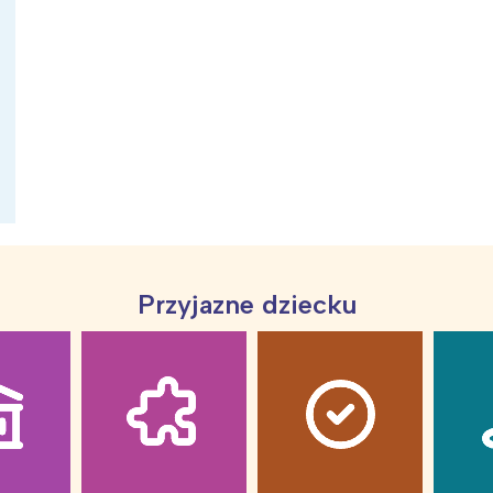
ia i jej płatki
Pszczoła i kwitnący ul
Przyjazne dziecku