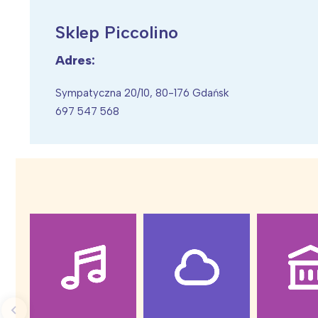
Sklep Piccolino
Adres:
Wiosenny koncert ptaków na płocie
Kwitnąca wiśn
Sympatyczna 20/10, 80-176 Gdańsk
697 547 568