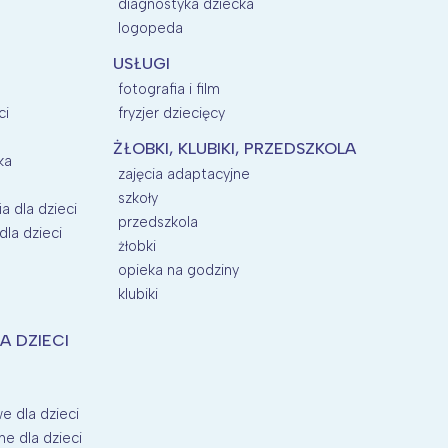
diagnostyka dziecka
logopeda
USŁUGI
fotografia i film
ci
fryzjer dziecięcy
ŻŁOBKI, KLUBIKI, PRZEDSZKOLA
ka
zajęcia adaptacyjne
szkoły
a dla dzieci
przedszkola
la dzieci
żłobki
opieka na godziny
klubiki
A DZIECI
e dla dzieci
ne dla dzieci