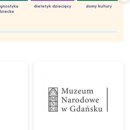
agnostyka
dietetyk dziecięcy
domy kultury
dziecka
d