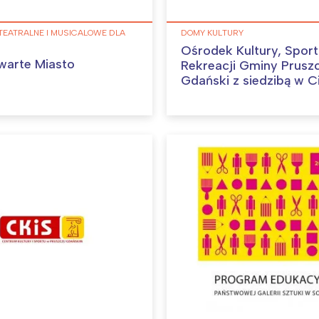
TEATRALNE I MUSICALOWE DLA
DOMY KULTURY
Ośrodek Kultury, Sport
warte Miasto
Rekreacji Gminy Prusz
Gdański z siedzibą w C
Interesują mnie wydarzenia z tego regionu
arszawa
Śląsk
ódź
Kraków
rójmiasto
Południe
oznań
Północ
rocław
Wszystkie