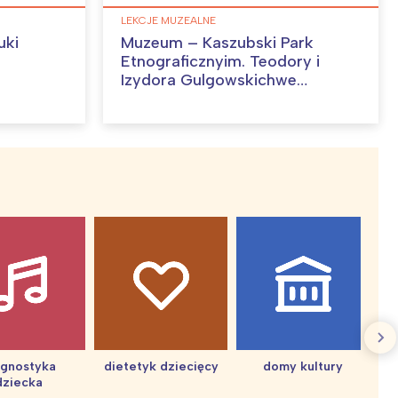
LEKCJE MUZEALNE
uki
Muzeum – Kaszubski Park
Etnograficznyim. Teodory i
Izydora Gulgowskichwe
Wdzydzach Kiszewskich
agnostyka
dietetyk dziecięcy
domy kultury
dziecka
d