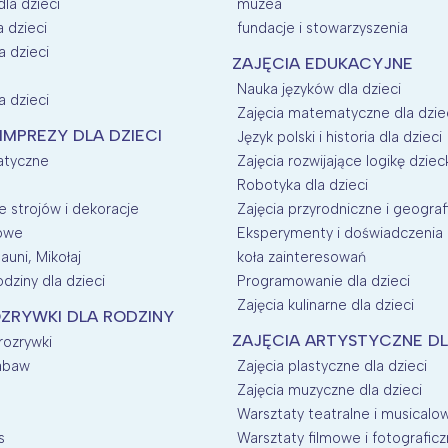
dla dzieci
muzea
a dzieci
fundacje i stowarzyszenia
a dzieci
ZAJĘCIA EDUKACYJNE
Nauka języków dla dzieci
a dzieci
Zajęcia matematyczne dla dzie
 IMPREZY DLA DZIECI
Język polski i historia dla dzieci
atyczne
Zajęcia rozwijające logikę dziec
Robotyka dla dzieci
 strojów i dekoracje
Zajęcia przyrodniczne i geografi
nowe
Eksperymenty i doświadczenia d
auni, Mikołaj
koła zainteresowań
dziny dla dzieci
Programowanie dla dzieci
Zajęcia kulinarne dla dzieci
ZRYWKI DLA RODZINY
ZAJĘCIA ARTYSTYCZNE DL
 rozrywki
zabaw
Zajęcia plastyczne dla dzieci
Zajęcia muzyczne dla dzieci
Warsztaty teatralne i musicalow
s
Warsztaty filmowe i fotograficz