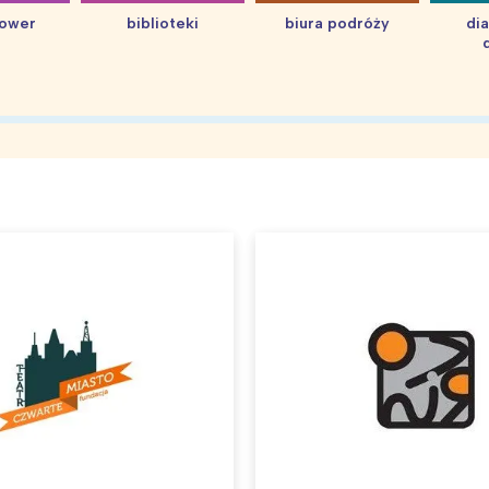
hower
biblioteki
biura podróży
di