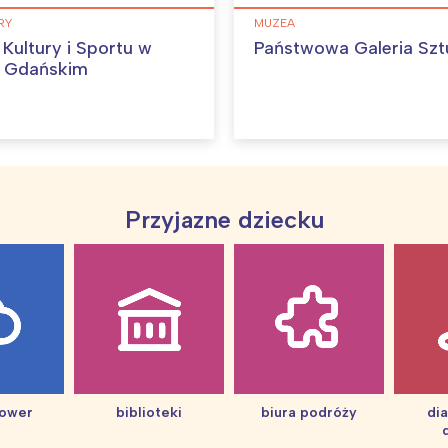
Wybieram
RY
MUZEA
Kultury i Sportu w
Państwowa Galeria Szt
u Gdańskim
Przyjazne dziecku
hower
biblioteki
biura podróży
di