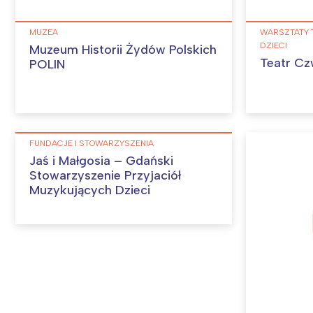
MUZEA
WARSZTATY 
DZIECI
Muzeum Historii Żydów Polskich
Teatr Cz
POLIN
FUNDACJE I STOWARZYSZENIA
Jaś i Małgosia – Gdański
Stowarzyszenie Przyjaciół
Muzykujących Dzieci
W
Ł
T
P
W