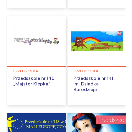
Trójmiasto
Południe
Poznań
Północ
Wrocław
Wszystkie
Wybieram
PRZEDSZKOLA
PRZEDSZKOLA
Przedszkole nr 140
Przedszkole nr 141
„Majster Klepka”
im. Dziadka
Borodzieja