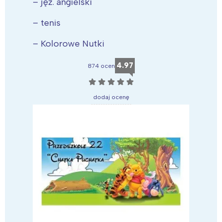
– jęz. angielski
– tenis
– Kolorowe Nutki
4.97
874 ocen
☆
☆
☆
☆
☆
dodaj ocenę