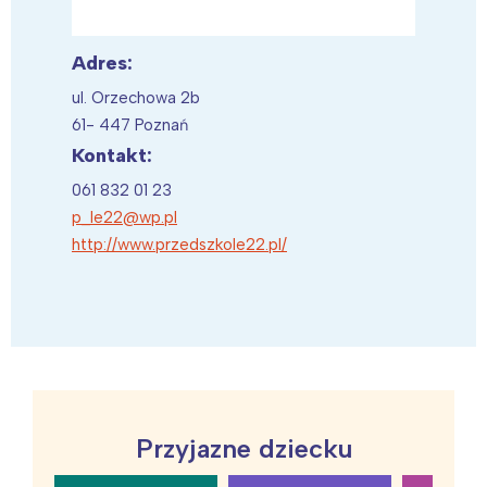
Adres:
ul. Orzechowa 2b
61- 447 Poznań
Kontakt:
061 832 01 23
p_le22@wp.pl
http://www.przedszkole22.pl/
Przyjazne dziecku