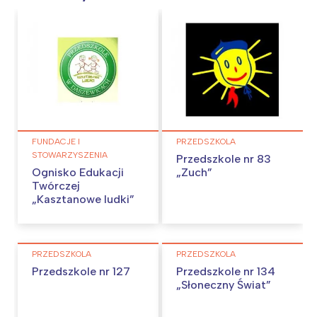
FUNDACJE I
PRZEDSZKOLA
STOWARZYSZENIA
Przedszkole nr 83
Ognisko Edukacji
„Zuch”
Twórczej
„Kasztanowe ludki”
Interesują mnie wydarzenia z
tego regionu:
PRZEDSZKOLA
PRZEDSZKOLA
Przedszkole nr 127
Przedszkole nr 134
Warszawa
Śląsk
„Słoneczny Świat”
Łódź
Kraków