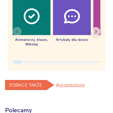
Animatorzy, klauni,
Artykuły dla dzieci
baby 
Mikołaj
ZOBACZ TAKŻE:
przedszkole
Polecamy