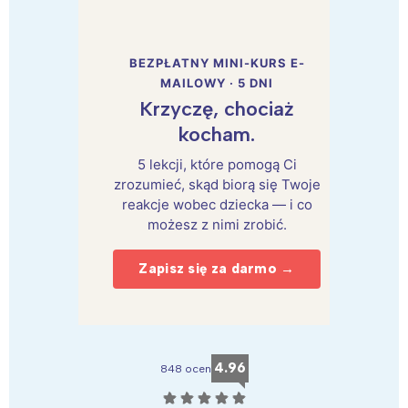
BEZPŁATNY MINI-KURS E-
MAILOWY · 5 DNI
Krzyczę, chociaż
kocham.
5 lekcji, które pomogą Ci
zrozumieć, skąd biorą się Twoje
reakcje wobec dziecka — i co
możesz z nimi zrobić.
Zapisz się za darmo →
4.96
848 ocen
☆
☆
☆
☆
☆