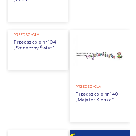
Interesują mnie wydarzenia z
tego regionu:
PRZEDSZKOLA
Przedszkole nr 134
Warszawa
Śląsk
„Słoneczny Świat”
Łódź
Kraków
Trójmiasto
Południe
Poznań
Północ
Wrocław
Wszystkie
PRZEDSZKOLA
Przedszkole nr 140
Wybieram
„Majster Klepka”